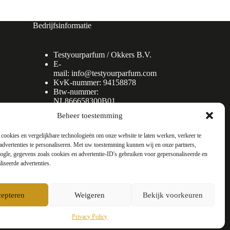
Bedrijfsinformatie
Testyourparfum /
Okkers B.V.
E-
mail:
info@testyourparfum.com
KvK-nummer: 94158878
Btw-nummer:
NL866658300B01
Beheer toestemming
cookies en vergelijkbare technologieën om onze website te laten werken, verkeer te
advertenties te personaliseren. Met uw toestemming kunnen wij en onze partners,
gle, gegevens zoals cookies en advertentie-ID's gebruiken voor gepersonaliseerde en
liseerde advertenties.
epteren
Weigeren
Bekijk voorkeuren
Privacy Policy