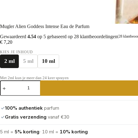
Mugler Alien Goddess Intense Eau de Parfum
Gewaardeerd
4.54
op 5 gebaseerd op
28
klantbeoordelingen
(
28
klantbeoo
€
7,20
KIES JE INHOUD
2 ml
5 ml
10 ml
Met 2ml kun je meer dan 24 keer sprayen
Mugler
Alien
Goddess
Intense
Eau
✓
100% authentiek
parfum
de
Parfum
✓
Gratis verzending
vanaf €30
aantal
5 ml =
5% korting
·
10 ml =
10% korting