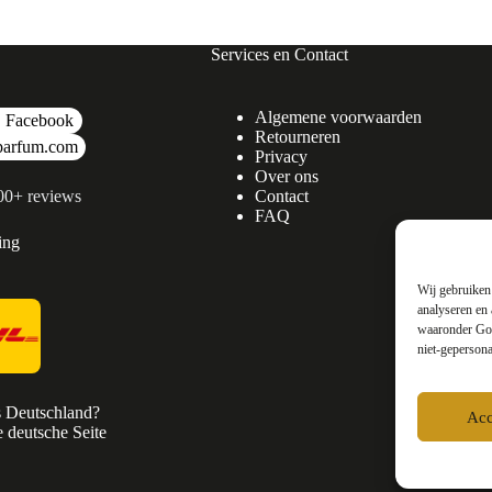
Services en Contact
Algemene voorwaarden
Facebook
Retourneren
parfum.com
Privacy
Over ons
500+ reviews
Contact
FAQ
ing
Wij gebruiken 
analyseren en 
waaronder Goo
niet-gepersona
s Deutschland?
Acc
 deutsche Seite