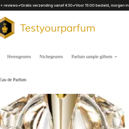
✓
✓
90+ reviews
Gratis verzending vanaf €30
Voor 15:00 besteld, morgen in
Herengeuren
Nichegeuren
Parfum sample giftsets
 Eau de Parfum