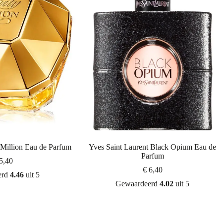
Million Eau de Parfum
Yves Saint Laurent Black Opium Eau de
Parfum
5,40
€
6,40
erd
4.46
uit 5
Gewaardeerd
4.02
uit 5