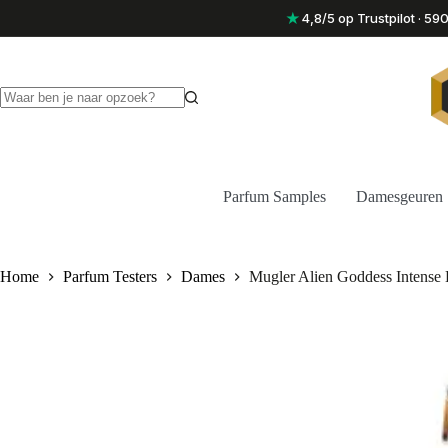
Ga
★
4,8/5 op Trustpilot · 5
naar
de
inhoud
Geen
resultaten
Parfum Samples
Damesgeuren
Home
Parfum Testers
Dames
Mugler Alien Goddess Intense