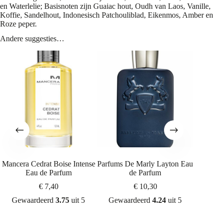
en Waterlelie; Basisnoten zijn Guaiac hout, Oudh van Laos, Vanille,
Koffie, Sandelhout, Indonesisch Patchouliblad, Eikenmos, Amber en
Roze peper.
Andere suggesties…
Mancera Cedrat Boise Intense
Parfums De Marly Layton Eau
Escentr
Eau de Parfum
de Parfum
0
€
7,40
€
10,30
Gewaardeerd
3.75
uit 5
Gewaardeerd
4.24
uit 5
Gew