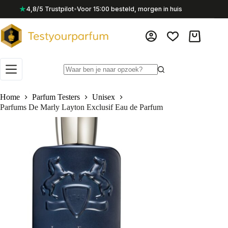
Ga
★
4,8/5 Trustpilot
•
Voor 15:00 besteld, morgen in huis
naar
de
inhoud
Winkelwag
Geen
resultaten
Home
Parfum Testers
Unisex
Parfums De Marly Layton Exclusif Eau de Parfum