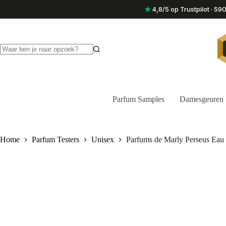
Ga
★
4,8/5 op Trustpilot · 5
naar
de
inhoud
Geen
resultaten
Parfum Samples
Damesgeuren
Home
Parfum Testers
Unisex
Parfums de Marly Perseus Eau