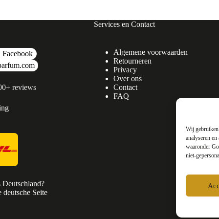
Services en Contact
Algemene voorwaarden
Facebook
Retourneren
parfum.com
Privacy
Over ons
500+ reviews
Contact
FAQ
ing
Wij gebruiken 
analyseren en 
waaronder Goo
niet-gepersona
s Deutschland?
Acc
 deutsche Seite