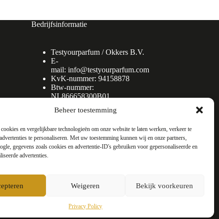
Bedrijfsinformatie
Testyourparfum /
Okkers B.V.
E-
mail:
info@testyourparfum.com
KvK-nummer: 94158878
Btw-nummer:
NL866658300B01
Beheer toestemming
cookies en vergelijkbare technologieën om onze website te laten werken, verkeer te
advertenties te personaliseren. Met uw toestemming kunnen wij en onze partners,
gle, gegevens zoals cookies en advertentie-ID's gebruiken voor gepersonaliseerde en
liseerde advertenties.
epteren
Weigeren
Bekijk voorkeuren
Privacy Policy