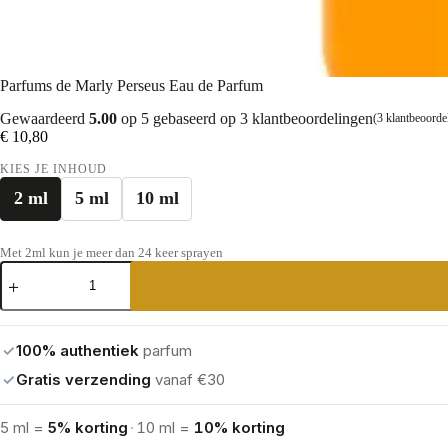
Parfums de Marly Perseus Eau de Parfum
Gewaardeerd
5.00
op 5 gebaseerd op
3
klantbeoordelingen
(
3
klantbeoorde
€
10,80
KIES JE INHOUD
2 ml
5 ml
10 ml
Met 2ml kun je meer dan 24 keer sprayen
Parfums
de
Marly Perseus
Eau
de
✓
100% authentiek
parfum
Parfum
aantal
✓
Gratis verzending
vanaf €30
5 ml =
5% korting
·
10 ml =
10% korting