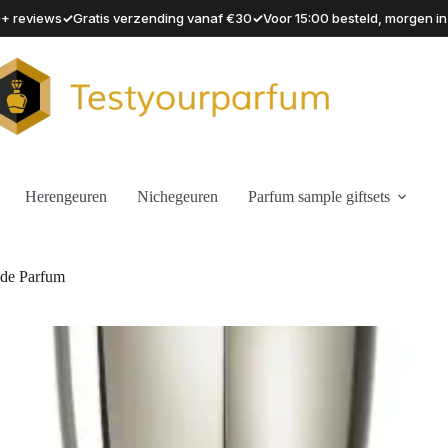
✓
✓
90+ reviews
Gratis verzending vanaf €30
Voor 15:00 besteld, morgen in
Herengeuren
Nichegeuren
Parfum sample giftsets
 de Parfum