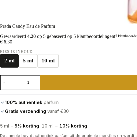
Prada Candy Eau de Parfum
Gewaardeerd
4.20
op 5 gebaseerd op
5
klantbeoordelingen
(
5
klantbeoorde
€
6,30
KIES JE INHOUD
2 ml
5 ml
10 ml
Prada
Candy
Eau
de
Parfum
✓
100% authentiek
parfum
aantal
✓
Gratis verzending
vanaf €30
5 ml =
5% korting
·
10 ml =
10% korting
De sample bevat authentiek parfum uit de originele merkfles en wordt 