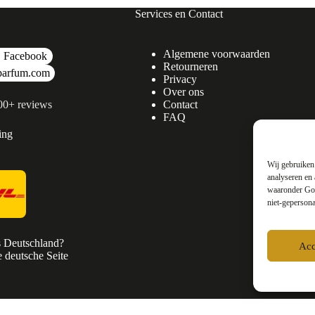
Services en Contact
Algemene voorwaarden
Facebook
Retourneren
parfum.com
Privacy
Over ons
500+ reviews
Contact
FAQ
ing
Wij gebruiken 
analyseren en 
waaronder Goo
niet-gepersona
s Deutschland?
Acc
 deutsche Seite