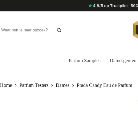
Ga
★
4,8/5 op Trustpilot · 5
naar
de
inhoud
Geen
resultaten
Parfum Samples
Damesgeuren
Home
Parfum Testers
Dames
Prada Candy Eau de Parfum