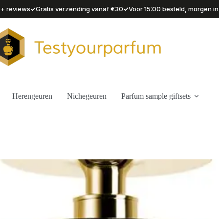
✓
✓
90+ reviews
Gratis verzending vanaf €30
Voor 15:00 besteld, morgen in
Herengeuren
Nichegeuren
Parfum sample giftsets