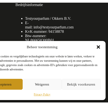
Bedrijfsinformatie
Testyourparfum /
Okkers B.V.
E-
mail:
info@testyourparfum.com
KvK-nummer: 94158878
Btw-nummer:
NL866658300B01
Beheer toestemming
cookies en vergelijkbare technologieën om onze website te laten werken, verkeer te
advertenties te personaliseren. Met uw toestemming kunnen wij en onze partners,
gle, gegevens zoals cookies en advertentie-ID's gebruiken voor gepersonaliseerde en
liseerde advertenties.
epteren
Weigeren
Bekijk voorkeuren
Privacy Policy