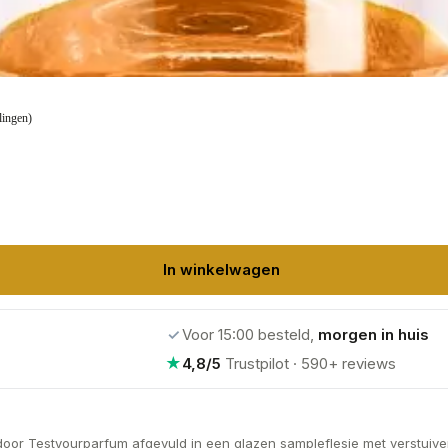
lingen)
In winkelwagen
✓
Voor 15:00 besteld,
morgen in huis
★
4,8/5
Trustpilot · 590+ reviews
door Testyourparfum afgevuld in een glazen sampleflesje met verstuiver