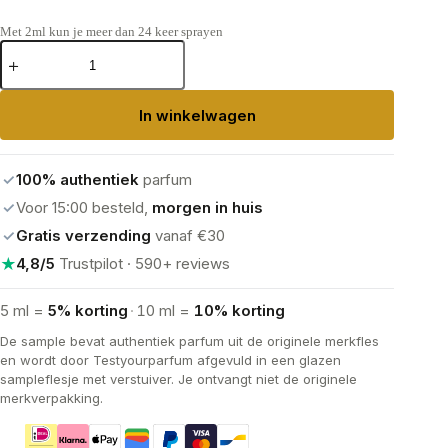
Met 2ml kun je meer dan 24 keer sprayen
Prada
L'Homme
Eau
de
In winkelwagen
Toilette
aantal
✓
100% authentiek
parfum
✓
Voor 15:00 besteld,
morgen in huis
✓
Gratis verzending
vanaf €30
★
4,8/5
Trustpilot · 590+ reviews
5 ml =
5% korting
·
10 ml =
10% korting
De sample bevat authentiek parfum uit de originele merkfles
en wordt door Testyourparfum afgevuld in een glazen
sampleflesje met verstuiver. Je ontvangt niet de originele
merkverpakking.