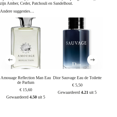
zijn Amber, Ceder, Patchouli en Sandelhout.
Andere suggesties…
Amouage Reflection Man Eau
Dior Sauvage Eau de Toilette
Chanel 
de Parfum
€
5,50
€
15,60
Gewaardeerd
4.21
uit 5
Gewaardeerd
4.50
uit 5
Gew