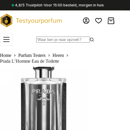
Ga
★
4,8/5 Trustpilot
•
Voor 15:00 besteld, morgen in huis
naar
de
inhoud
Winkelwag
Geen
resultaten
Home
Parfum Testers
Heren
Prada L’Homme Eau de Toilette