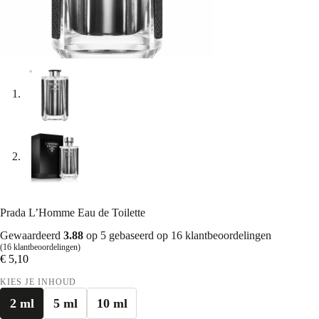
Prada L’Homme Eau de Toilette
Gewaardeerd
3.88
op 5 gebaseerd op
16
klantbeoordelingen
(
16
klantbeoordelingen)
€
5,10
KIES JE INHOUD
2 ml
5 ml
10 ml