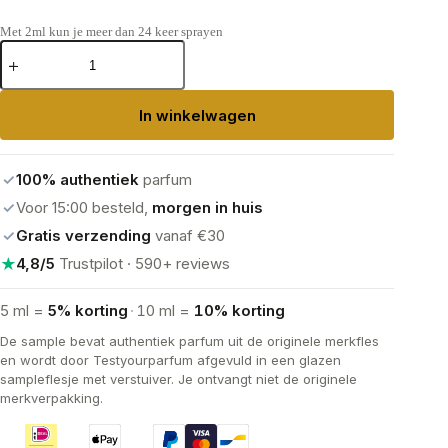
Met 2ml kun je meer dan 24 keer sprayen
Tom
Ford
Rose
Prick
In winkelwagen
Eau
de
Parfum
aantal
✓
100% authentiek
parfum
✓
Voor 15:00 besteld,
morgen in huis
✓
Gratis verzending
vanaf €30
★
4,8/5
Trustpilot · 590+ reviews
5 ml =
5% korting
·
10 ml =
10% korting
De sample bevat authentiek parfum uit de originele merkfles
en wordt door Testyourparfum afgevuld in een glazen
sampleflesje met verstuiver. Je ontvangt niet de originele
merkverpakking.