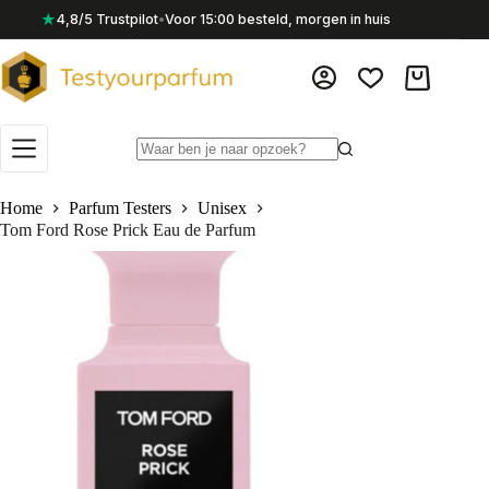
Ga
★
4,8/5 Trustpilot
•
Voor 15:00 besteld, morgen in huis
naar
de
inhoud
Winkelwag
Geen
resultaten
Home
Parfum Testers
Unisex
Tom Ford Rose Prick Eau de Parfum