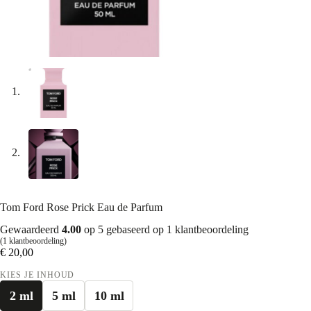
Tom Ford Rose Prick Eau de Parfum
Gewaardeerd
4.00
op 5 gebaseerd op
1
klantbeoordeling
(
1
klantbeoordeling)
€
20,00
KIES JE INHOUD
2 ml
5 ml
10 ml