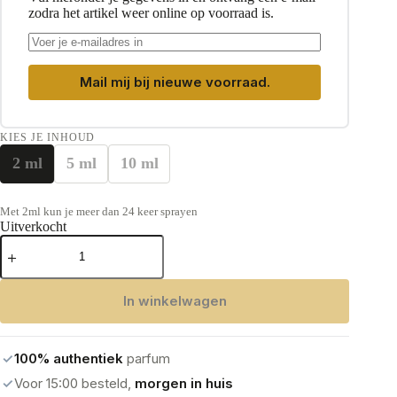
zodra het artikel weer online op voorraad is.
Mail mij bij nieuwe voorraad.
KIES JE INHOUD
2 ml
5 ml
10 ml
Met 2ml kun je meer dan 24 keer sprayen
Uitverkocht
Tom
Ford
Tuscan
Leather
In winkelwagen
Eau
de
Parfum
aantal
✓
100% authentiek
parfum
✓
Voor 15:00 besteld,
morgen in huis