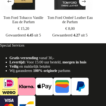
Tom Ford Tobacco Vanille
Tom Ford Ombré Leather Eau
Tom Fo
Eau de Parfum
de Parfum
€
15,20
€
8,00
Gewaardeerd
4.45
uit 5
Gewaardeerd
4.27
uit 5
Gew
Special Services
Gratis verzending
vanaf 30,-
Levertijd:
Voor 15:00 uur besteld,
morgen in huis
Veilig
en makkelijk betalen
Wij garanderen
100% originele
parfums