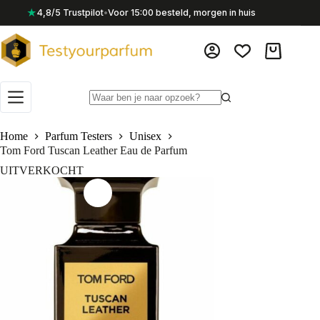
Ga
★
4,8/5 Trustpilot
•
Voor 15:00 besteld, morgen in huis
naar
de
inhoud
Winkelwag
Geen
resultaten
Home
Parfum Testers
Unisex
Tom Ford Tuscan Leather Eau de Parfum
UITVERKOCHT