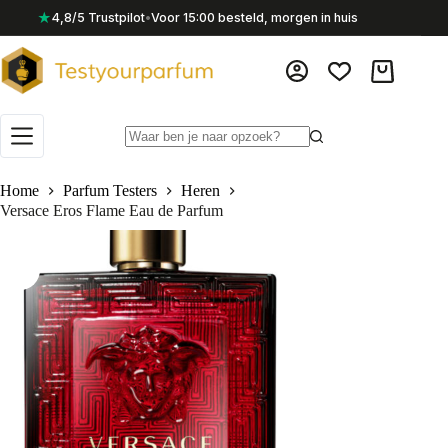
Ga
★
4,8/5 Trustpilot
•
Voor 15:00 besteld, morgen in huis
naar
de
inhoud
Winkelwag
Geen
resultaten
Home
Parfum Testers
Heren
Versace Eros Flame Eau de Parfum