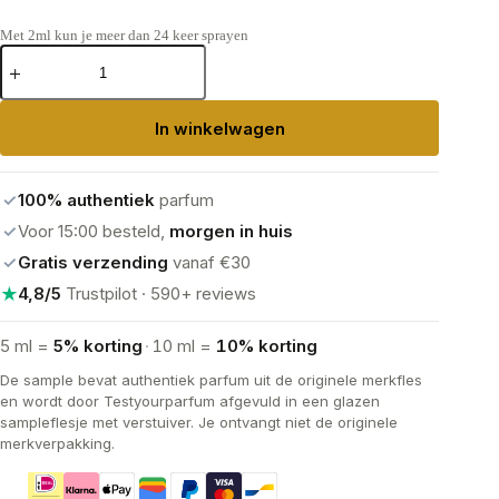
Met 2ml kun je meer dan 24 keer sprayen
Versace
Eros
Flame
Eau
In winkelwagen
de
Parfum
aantal
✓
100% authentiek
parfum
✓
Voor 15:00 besteld,
morgen in huis
✓
Gratis verzending
vanaf €30
★
4,8/5
Trustpilot · 590+ reviews
5 ml =
5% korting
·
10 ml =
10% korting
De sample bevat authentiek parfum uit de originele merkfles
en wordt door Testyourparfum afgevuld in een glazen
sampleflesje met verstuiver. Je ontvangt niet de originele
merkverpakking.