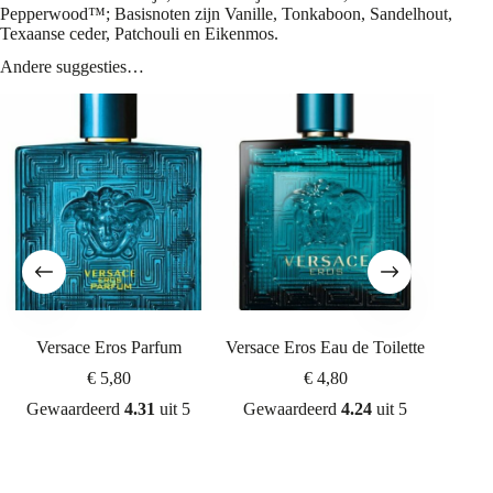
Pepperwood™; Basisnoten zijn Vanille, Tonkaboon, Sandelhout,
Texaanse ceder, Patchouli en Eikenmos.
Andere suggesties…
Versace Eros Parfum
Versace Eros Eau de Toilette
Giorgio
You Abs
€
5,80
€
4,80
Gewaardeerd
4.31
uit 5
Gewaardeerd
4.24
uit 5
Gew