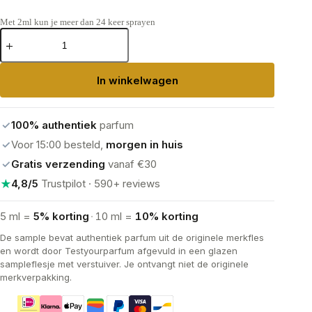
Met 2ml kun je meer dan 24 keer sprayen
Viktor
&
Rolf
Spicebomb
In winkelwagen
Eau
de
Toilette
aantal
✓
100% authentiek
parfum
✓
Voor 15:00 besteld,
morgen in huis
✓
Gratis verzending
vanaf €30
★
4,8/5
Trustpilot · 590+ reviews
5 ml =
5% korting
·
10 ml =
10% korting
De sample bevat authentiek parfum uit de originele merkfles
en wordt door Testyourparfum afgevuld in een glazen
sampleflesje met verstuiver. Je ontvangt niet de originele
merkverpakking.