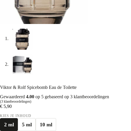
Viktor & Rolf Spicebomb Eau de Toilette
Gewaardeerd
4.00
op 5 gebaseerd op
3
klantbeoordelingen
(
3
klantbeoordelingen)
€
5,90
KIES JE INHOUD
2 ml
5 ml
10 ml