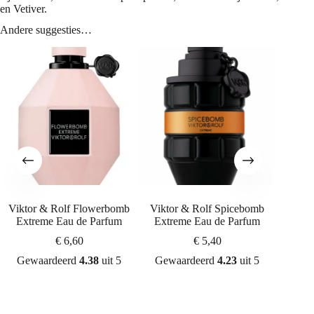
en Vetiver.
Andere suggesties…
Viktor & Rolf Flowerbomb
Viktor & Rolf Spicebomb
Yves Sa
Extreme Eau de Parfum
Extreme Eau de Parfum
L’hom
€
6,60
€
5,40
Gewaardeerd
4.38
uit 5
Gewaardeerd
4.23
uit 5
Gew