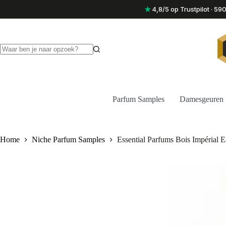
Ga
★
4,8/5 op Trustpilot · 5
naar
de
inhoud
Geen
resultaten
Parfum Samples
Damesgeuren
Home
Niche Parfum Samples
Essential Parfums Bois Impérial 