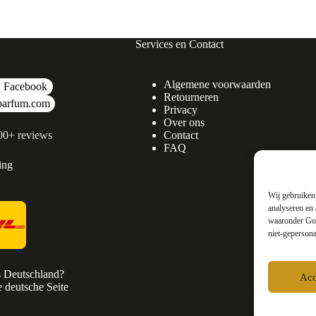
Services en Contact
Algemene voorwaarden
Facebook
Retourneren
parfum.com
Privacy
Over ons
500+ reviews
Contact
FAQ
ing
Wij gebruiken 
analyseren en 
waaronder Goo
niet-gepersona
s Deutschland?
Acc
 deutsche Seite