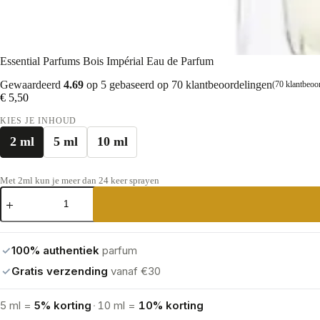
Essential Parfums Bois Impérial Eau de Parfum
Gewaardeerd
4.69
op 5 gebaseerd op
70
klantbeoordelingen
(
70
klantbeoo
€
5,50
KIES JE INHOUD
2 ml
5 ml
10 ml
Met 2ml kun je meer dan 24 keer sprayen
Essential
Parfums
Bois
Impérial
Eau
✓
100% authentiek
parfum
de
Parfum
✓
Gratis verzending
vanaf €30
aantal
5 ml =
5% korting
·
10 ml =
10% korting