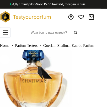
Ga
★
4,8/5 Trustpilot
•
Voor 15:00 besteld, morgen in huis
naar
de
inhoud
Winkelwag
Geen
resultaten
Home
Parfum Testers
Guerlain Shalimar Eau de Parfum