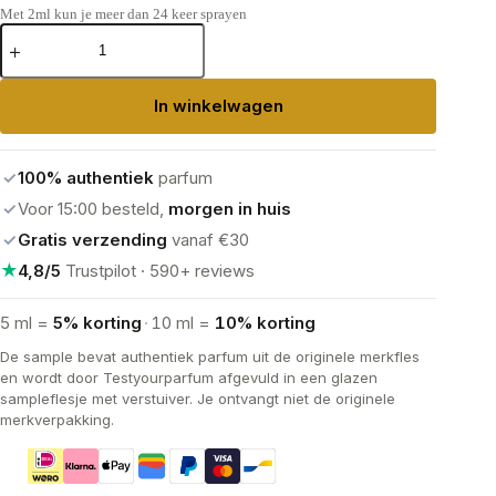
Met 2ml kun je meer dan 24 keer sprayen
Guerlain Shalimar
Eau
de
Parfum
In winkelwagen
aantal
✓
100% authentiek
parfum
✓
Voor 15:00 besteld,
morgen in huis
✓
Gratis verzending
vanaf €30
★
4,8/5
Trustpilot · 590+ reviews
5 ml =
5% korting
·
10 ml =
10% korting
De sample bevat authentiek parfum uit de originele merkfles
en wordt door Testyourparfum afgevuld in een glazen
sampleflesje met verstuiver. Je ontvangt niet de originele
merkverpakking.