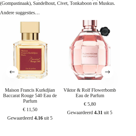
(Gompastinaak), Sandelhout, Civet, Tonkaboon en Muskus.
Andere suggesties…
Maison Francis Kurkdjian
Viktor & Rolf Flowerbomb
Chane
Baccarat Rouge 540 Eau de
Eau de Parfum
Parfum
€
5,80
€
11,50
Gewaardeerd
4.31
uit 5
Gew
Gewaardeerd
4.16
uit 5