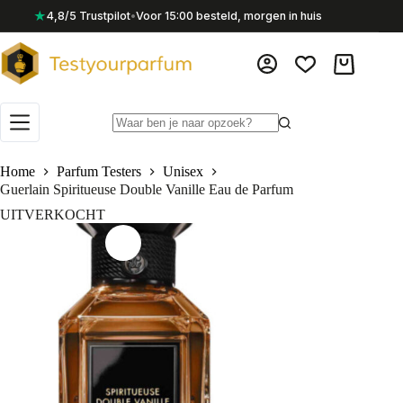
Ga
★
4,8/5 Trustpilot
•
Voor 15:00 besteld, morgen in huis
naar
de
inhoud
Winkelwag
Geen
resultaten
Home
Parfum Testers
Unisex
Guerlain Spiritueuse Double Vanille Eau de Parfum
UITVERKOCHT