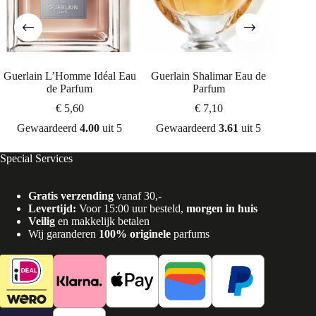
Guerlain L’Homme Idéal Eau
Guerlain Shalimar Eau de
Chane
de Parfum
Parfum
€
5,60
€
7,10
Gewaardeerd
4.00
uit 5
Gewaardeerd
3.61
uit 5
Gew
Special Services
Gratis verzending
vanaf 30,-
Levertijd:
Voor 15:00 uur besteld,
morgen in huis
Veilig
en makkelijk betalen
Wij garanderen
100% originele
parfums