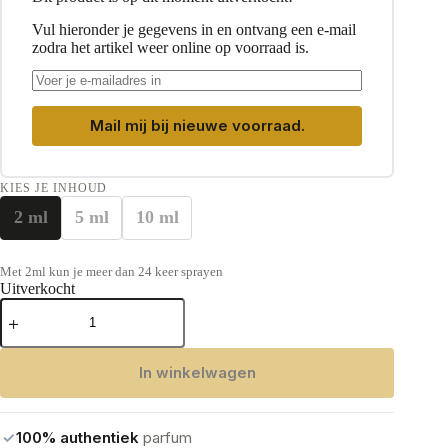
Vul hieronder je gegevens in en ontvang een e-mail
zodra het artikel weer online op voorraad is.
Mail mij bij nieuwe voorraad.
KIES JE INHOUD
2 ml
5 ml
10 ml
Met 2ml kun je meer dan 24 keer sprayen
Uitverkocht
Guerlain Spiritueuse
Double
Vanille
Eau
In winkelwagen
de
Parfum
aantal
✓
100% authentiek
parfum