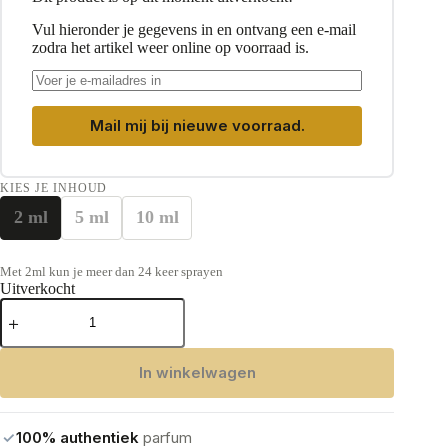
Vul hieronder je gegevens in en ontvang een e-mail
zodra het artikel weer online op voorraad is.
Mail mij bij nieuwe voorraad.
KIES JE INHOUD
2 ml
5 ml
10 ml
Met 2ml kun je meer dan 24 keer sprayen
Uitverkocht
Initio
Parfums
Prives
Oud
In winkelwagen
for
Happiness
Eau
de
✓
100% authentiek
parfum
Parfum