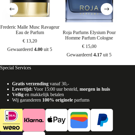
Frederic Malle Musc Ravageur
Amouag
Eau de Parfum
Roja Parfums Elysium Pour
Homme Parfum Cologne
€
13,20
€
15,00
Gewaardeerd
4.00
uit 5
Gew
Gewaardeerd
4.17
uit 5
Special Services
Gratis verzending
vanaf 30,-
Levertijd:
Voor 15:00 uur besteld,
morgen in huis
Veilig
en makkelijk betalen
Wij garanderen
100% originele
parfums