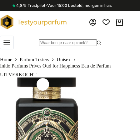
Ga
★
4,8/5 Trustpilot
•
Voor 15:00 besteld, morgen in huis
naar
de
inhoud
Winkelwag
Geen
resultaten
Home
Parfum Testers
Unisex
Initio Parfums Prives Oud for Happiness Eau de Parfum
UITVERKOCHT