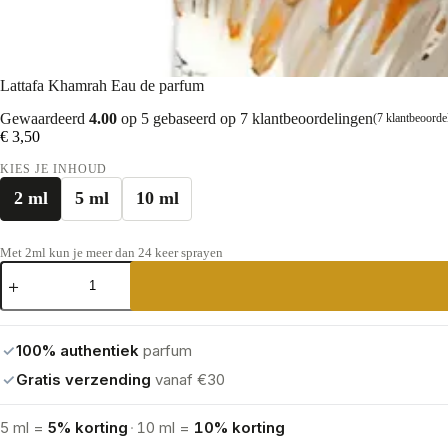
Lattafa Khamrah Eau de parfum
Gewaardeerd
4.00
op 5 gebaseerd op
7
klantbeoordelingen
(
7
klantbeoorde
€
3,50
KIES JE INHOUD
2 ml
5 ml
10 ml
Met 2ml kun je meer dan 24 keer sprayen
Lattafa
Khamrah
Eau
de
parfum
✓
100% authentiek
parfum
aantal
✓
Gratis verzending
vanaf €30
5 ml =
5% korting
·
10 ml =
10% korting