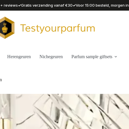
✓
✓
90+ reviews
Gratis verzending vanaf €30
Voor 15:00 besteld, morgen in
Herengeuren
Nichegeuren
Parfum sample giftsets
m