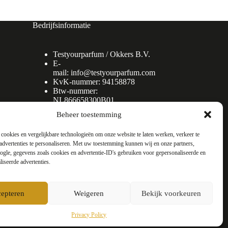
Bedrijfsinformatie
Testyourparfum /
Okkers B.V.
E-
mail:
info@testyourparfum.com
KvK-nummer: 94158878
Btw-nummer:
NL866658300B01
Beheer toestemming
cookies en vergelijkbare technologieën om onze website te laten werken, verkeer te
advertenties te personaliseren. Met uw toestemming kunnen wij en onze partners,
gle, gegevens zoals cookies en advertentie-ID's gebruiken voor gepersonaliseerde en
liseerde advertenties.
epteren
Weigeren
Bekijk voorkeuren
Privacy Policy