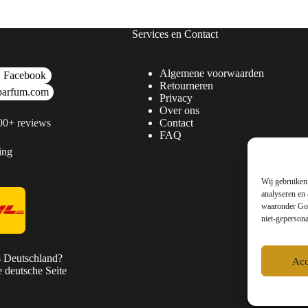
Services en Contact
Algemene voorwaarden
Facebook
Retourneren
parfum.com
Privacy
Over ons
500+ reviews
Contact
FAQ
ing
Wij gebruiken 
analyseren en 
waaronder Goo
niet-gepersona
s Deutschland?
Acc
 deutsche Seite