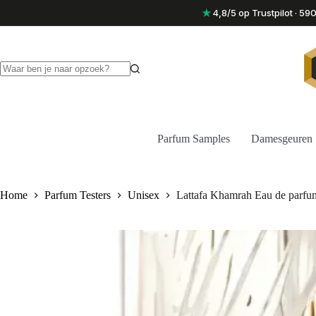
Ga
★
4,8/5 op Trustpilot · 5
naar
de
inhoud
Geen
resultaten
Parfum Samples
Damesgeuren
Home
Parfum Testers
Unisex
Lattafa Khamrah Eau de parfu