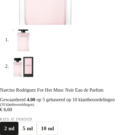
Narciso Rodriguez For Her Musc Noir Eau de Parfum
Gewaardeerd
4.00
op 5 gebaseerd op
10
klantbeoordelingen
(
10
klantbeoordelingen)
€
6,60
KIES JE INHOUD
2 ml
5 ml
10 ml