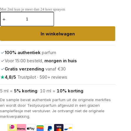
Met 2ml kun je meer dan 24 keer sprayen
Narciso
Rodriguez
For
Her
In winkelwagen
Musc
Noir
Eau
de
✓
100% authentiek
parfum
Parfum
aantal
✓
Voor 15:00 besteld,
morgen in huis
✓
Gratis verzending
vanaf €30
★
4,8/5
Trustpilot · 590+ reviews
5 ml =
5% korting
·
10 ml =
10% korting
De sample bevat authentiek parfum uit de originele merkfles
en wordt door Testyourparfum afgevuld in een glazen
sampleflesje met verstuiver. Je ontvangt niet de originele
merkverpakking.