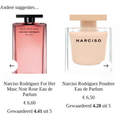
Andere suggesties…
Narciso Rodriguez For Her
Narciso Rodriguez Poudree
Vikto
Musc Noir Rose Eau de
Eau de Parfum
Parfum
€
6,50
€
6,60
Gewaardeerd
4.28
uit 5
Gew
Gewaardeerd
4.41
uit 5