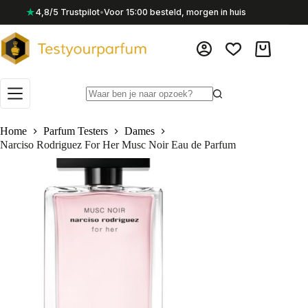
Ga
★
4,8/5 Trustpilot
•
Voor 15:00 besteld, morgen in huis
naar
de
inhoud
Winkelwag
Geen
resultaten
Home
Parfum Testers
Dames
Narciso Rodriguez For Her Musc Noir Eau de Parfum