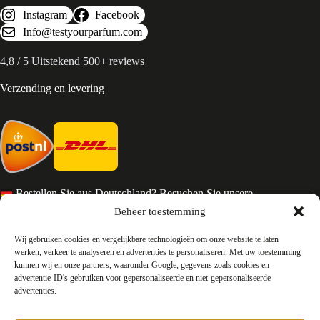
Instagram
Facebook
Info@testyourparfum.com
4,8 / 5 Uitstekend 500+ reviews
Verzending en levering
Bestellen Sie aus Deutschland? Besuchen Sie unsere
deutsche Seite
Beheer toestemming
Services en Contact
Wij gebruiken cookies en vergelijkbare technologieën om onze website te laten
werken, verkeer te analyseren en advertenties te personaliseren. Met uw toestemming
kunnen wij en onze partners, waaronder Google, gegevens zoals cookies en
Algemene voorwaarden
advertentie-ID's gebruiken voor gepersonaliseerde en niet-gepersonaliseerde
Retourneren
advertenties.
Privacy
Over ons