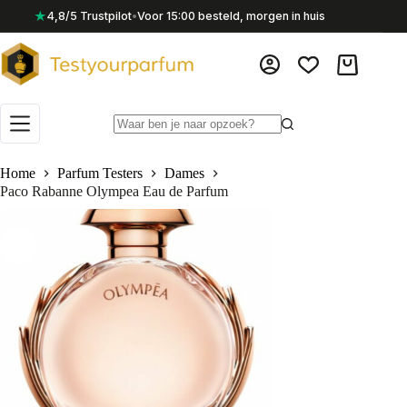
Ga
★
4,8/5 Trustpilot
•
Voor 15:00 besteld, morgen in huis
naar
de
inhoud
Winkelwag
Geen
resultaten
Home
Parfum Testers
Dames
Paco Rabanne Olympea Eau de Parfum