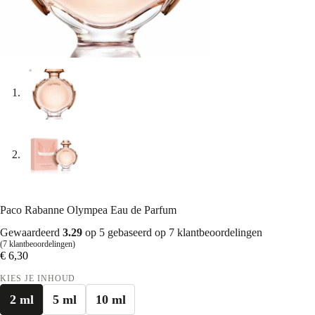
Paco Rabanne Olympea Eau de Parfum
Gewaardeerd
3.29
op 5 gebaseerd op
7
klantbeoordelingen
(
7
klantbeoordelingen)
€
6,30
KIES JE INHOUD
2 ml
5 ml
10 ml