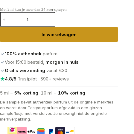
Met 2ml kun je meer dan 24 keer sprayen
Paco
Rabanne
Olympea
Eau
In winkelwagen
de
Parfum
aantal
✓
100% authentiek
parfum
✓
Voor 15:00 besteld,
morgen in huis
✓
Gratis verzending
vanaf €30
★
4,8/5
Trustpilot · 590+ reviews
5 ml =
5% korting
·
10 ml =
10% korting
De sample bevat authentiek parfum uit de originele merkfles
en wordt door Testyourparfum afgevuld in een glazen
sampleflesje met verstuiver. Je ontvangt niet de originele
merkverpakking.