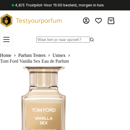
Ga
★
4,8/5 Trustpilot
•
Voor 15:00 besteld, morgen in huis
naar
de
inhoud
Winkelwag
Geen
resultaten
Home
Parfum Testers
Unisex
Tom Ford Vanilla Sex Eau de Parfum