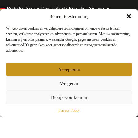
Bestellen Sie aus Deutschland? Besuchen Sie unsere
deutsche Seite
Beheer toestemming
Services en Contact
Wij gebruiken cookies en vergelijkbare technologieën om onze website te laten
werken, verkeer te analyseren en advertenties te personaliseren. Met uw toestemming
kunnen wij en onze partners, waaronder Google, gegevens zoals cookies en
Algemene voorwaarden
advertentie-ID's gebruiken voor gepersonaliseerde en niet-gepersonaliseerde
Retourneren
advertenties.
Privacy
Over ons
Contact
Accepteren
FAQ
Bedrijfsinformatie
Weigeren
Bekijk voorkeuren
Testyourparfum /
Okkers B.V.
E-mail:
info@testyourparfum.com
Tom Ford Vanilla Sex Eau de Parfum
In winkelwagen
Dit
KvK-nummer: 94158878
€
20,00
Privacy Policy
product
Btw-nummer: NL866658300B01
heeft
meerder
variaties
Deze