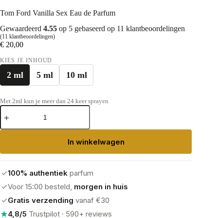
Tom Ford Vanilla Sex Eau de Parfum
Gewaardeerd
4.55
op 5 gebaseerd op
11
klantbeoordelingen
(
11
klantbeoordelingen)
€
20,00
KIES JE INHOUD
2 ml
5 ml
10 ml
Met 2ml kun je meer dan 24 keer sprayen
Tom
Ford
Vanilla
Sex
In winkelwagen
Eau
de
Parfum
aantal
✓
100% authentiek
parfum
✓
Voor 15:00 besteld,
morgen in huis
✓
Gratis verzending
vanaf €30
★
4,8/5
Trustpilot · 590+ reviews