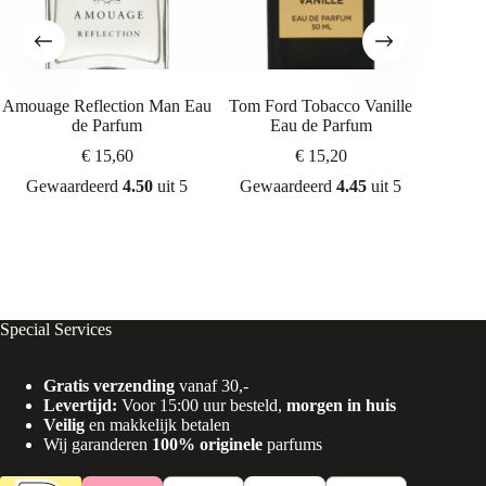
Amouage Reflection Man Eau
Tom Ford Tobacco Vanille
Tom For
de Parfum
Eau de Parfum
€
15,60
€
15,20
Gewaardeerd
4.50
uit 5
Gewaardeerd
4.45
uit 5
Gew
Special Services
Gratis verzending
vanaf 30,-
Levertijd:
Voor 15:00 uur besteld,
morgen in huis
Veilig
en makkelijk betalen
Wij garanderen
100% originele
parfums