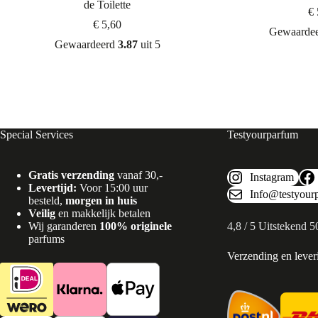
de Toilette
€
€
5,60
Gewaarde
Gewaardeerd
3.87
uit 5
Special Services
Testyourparfum
Gratis verzending
vanaf 30,-
Instagram
Levertijd:
Voor 15:00 uur
Info@testyour
besteld,
morgen in huis
Veilig
en makkelijk betalen
Wij garanderen
100% originele
4,8 / 5 Uitstekend 
parfums
Verzending en lever