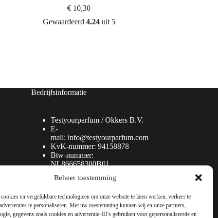
€
10,30
Gewaardeerd
4.24
uit 5
Bedrijfsinformatie
Testyourparfum /
Okkers B.V.
E-
mail:
info@testyourparfum.com
KvK-nummer: 94158878
Btw-nummer:
NL866658300B01
Beheer toestemming
cookies en vergelijkbare technologieën om onze website te laten werken, verkeer te
advertenties te personaliseren. Met uw toestemming kunnen wij en onze partners,
gle, gegevens zoals cookies en advertentie-ID's gebruiken voor gepersonaliseerde en