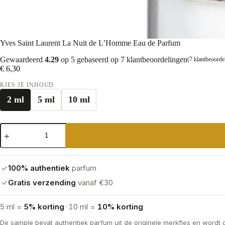
Yves Saint Laurent La Nuit de L’Homme Eau de Parfum
Gewaardeerd
4.29
op 5 gebaseerd op
7
klantbeoordelingen
(
7
klantbeoorde
€
6,30
KIES JE INHOUD
2 ml
5 ml
10 ml
Yves
Saint
Laurent
La
Nuit
✓
100% authentiek
parfum
de
L'Homme
✓
Gratis verzending
vanaf €30
Eau
de
Parfum
5 ml =
5% korting
·
10 ml =
10% korting
aantal
De sample bevat authentiek parfum uit de originele merkfles en wordt 