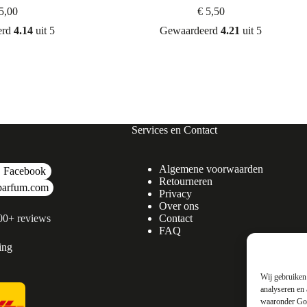
5,00
€
5,50
erd
4.14
uit 5
Gewaardeerd
4.21
uit 5
Services en Contact
Algemene voorwaarden
Facebook
Retourneren
parfum.com
Privacy
Over ons
500+ reviews
Contact
FAQ
ing
Wij gebruiken 
analyseren en 
waaronder Goo