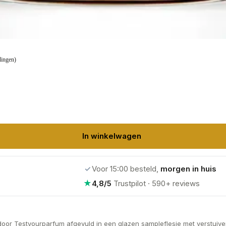
lingen)
In winkelwagen
✓
Voor 15:00 besteld,
morgen in huis
★
4,8/5
Trustpilot · 590+ reviews
door Testyourparfum afgevuld in een glazen sampleflesje met verstuiver