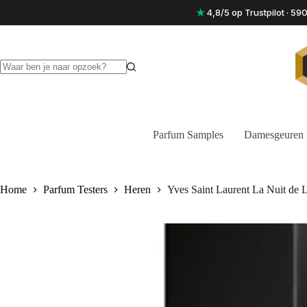
Ga
★
4,8/5 op Trustpilot · 5
naar
de
inhoud
Geen
resultaten
Parfum Samples
Damesgeuren
Home
Parfum Testers
Heren
Yves Saint Laurent La Nuit d