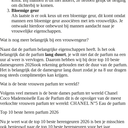
komt. Bij mannen is dit niet anders, ze hebben gelijk de neiging
om dichterbij te komen.
Bloemige geur
Als laatste is er ook keus uit een bloemige geur, dit komt omdat
mannen een bloemige geur associëren met iets vrouwelijks. Je
ontwaakt hierdoor onbewust bij mannen aandacht naar je
vrouwelijke eigenschappen.
Wat is nog meer belangrijk bij een vrouwengeur?
Naast dat de parfum belangrijke eigenschappen heeft. Is het ook
belangrijk dat de parfum
lang duurt
, je wilt niet dat de parfum na een
uur al weer is vervlogen. Daarom hebben wij bij deze top 10 beste
damesgeuren 2026ook rekening gehouden met de duur van de parfum.
Het is belangrijk dat de damesgeur lang duurt zodat je na 8 uur dragen
nog steeds complimentjes kan krijgen.
Wat is de beste vrouwen parfum ter wereld?
Volgens veel mensen is de beste dames parfum ter wereld
Chanel
Coco Mademoiselle Eau de Parfum
dit is de opvolger van de meest
verkochte vrouwen parfum ter wereld: CHANEL N°5 Eau de parfum
Top 10 beste heren parfum 2026
Nu je weet wat de top 10 beste herengeuren 2026 is ben je misschien
ook benieuwd naar de top 10 beste herengeuren voor het jaar