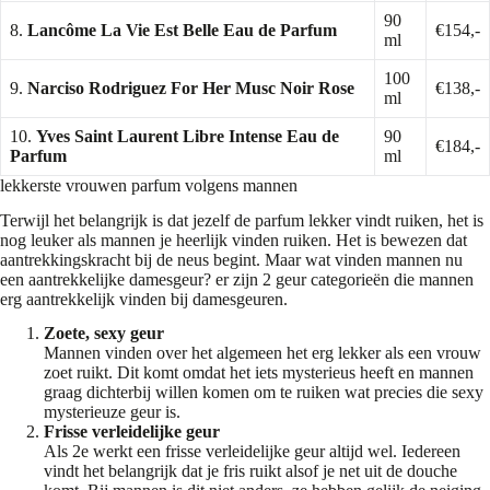
90
8.
Lancôme La Vie Est Belle Eau de Parfum
€154,-
ml
100
9.
Narciso Rodriguez For Her Musc Noir Rose
€138,-
ml
10.
Yves Saint Laurent Libre Intense Eau de
90
€184,-
Parfum
ml
lekkerste vrouwen parfum volgens mannen
Terwijl het belangrijk is dat jezelf de parfum lekker vindt ruiken, het is
nog leuker als mannen je heerlijk vinden ruiken. Het is bewezen dat
aantrekkingskracht bij de neus begint. Maar wat vinden mannen nu
een aantrekkelijke damesgeur? er zijn 2 geur categorieën die mannen
erg aantrekkelijk vinden bij damesgeuren.
Zoete, sexy geur
Mannen vinden over het algemeen het erg lekker als een vrouw
zoet ruikt. Dit komt omdat het iets mysterieus heeft en mannen
graag dichterbij willen komen om te ruiken wat precies die sexy
mysterieuze geur is.
Frisse verleidelijke geur
Als 2e werkt een frisse verleidelijke geur altijd wel. Iedereen
vindt het belangrijk dat je fris ruikt alsof je net uit de douche