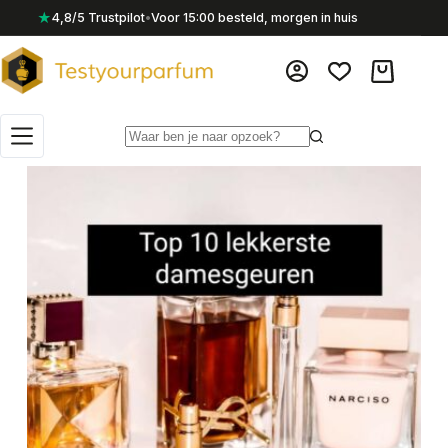
Ga
★
4,8/5 Trustpilot
•
Voor 15:00 besteld, morgen in huis
naar
de
inhoud
Winkelwag
Geen
resultaten