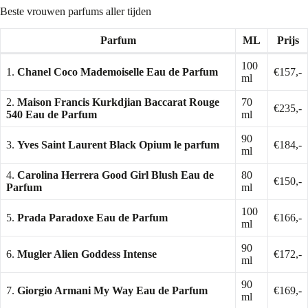
Beste vrouwen parfums aller tijden
Parfum
ML
Prijs
100
1.
Chanel Coco Mademoiselle Eau de Parfum
€157,-
ml
2.
Maison Francis Kurkdjian Baccarat Rouge
70
€235,-
540 Eau de Parfum
ml
90
3.
Yves Saint Laurent Black Opium le parfum
€184,-
ml
4.
Carolina Herrera Good Girl Blush Eau de
80
€150,-
Parfum
ml
100
5.
Prada Paradoxe Eau de Parfum
€166,-
ml
90
6.
Mugler Alien Goddess Intense
€172,-
ml
90
7.
Giorgio Armani My Way Eau de Parfum
€169,-
ml