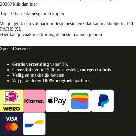
2026?
klik dan hier
Top 10 beste damesgeuren kopen
Wil je gelijk een vol parfum flesje bestellen? dat kan makkelijk bij
ICI
PARIS XL
Hier kan je vaak met korting de beste mannen geuren
Special Services
Gratis verzending
vanaf 30,-
Levertijd:
Voor 15:00 uur besteld,
morgen in huis
Veilig
en makkelijk betalen
Wij garanderen
100% originele
parfums