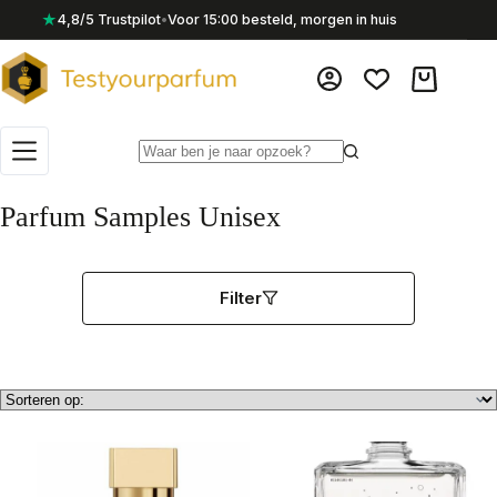
Ga
★
4,8/5 Trustpilot
•
Voor 15:00 besteld, morgen in huis
naar
de
inhoud
Winkelwag
Geen
resultaten
Parfum Samples Unisex
Filter