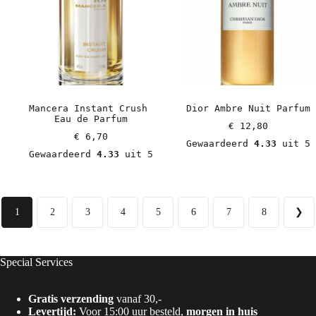
Mancera Instant Crush 
Dior Ambre Nuit Parfum
Eau de Parfum
€
 12,80
€
 6,70
Gewaardeerd 
4.33
 uit 5
Gewaardeerd 
4.33
 uit 5
1
2
3
4
5
6
7
8
❯
Special Services
Gratis verzending
vanaf 30,-
Levertijd:
Voor 15:00 uur besteld,
morgen in huis