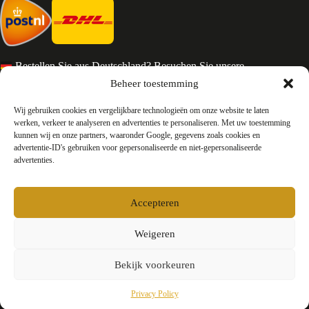
Bestellen Sie aus Deutschland? Besuchen Sie unsere
deutsche Seite
Beheer toestemming
Services en Contact
Wij gebruiken cookies en vergelijkbare technologieën om onze website te laten
werken, verkeer te analyseren en advertenties te personaliseren. Met uw toestemming
kunnen wij en onze partners, waaronder Google, gegevens zoals cookies en
Algemene voorwaarden
advertentie-ID's gebruiken voor gepersonaliseerde en niet-gepersonaliseerde
Retourneren
advertenties.
Privacy
Over ons
Contact
Accepteren
FAQ
Bedrijfsinformatie
Weigeren
Bekijk voorkeuren
Testyourparfum /
Okkers B.V.
E-mail:
info@testyourparfum.com
KvK-nummer: 94158878
Privacy Policy
Btw-nummer: NL866658300B01