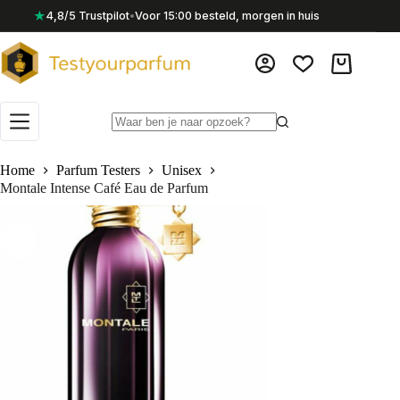
Ga
★
4,8/5 Trustpilot
•
Voor 15:00 besteld, morgen in huis
naar
de
inhoud
Winkelwag
Geen
resultaten
Home
Parfum Testers
Unisex
Montale Intense Café Eau de Parfum