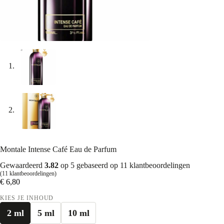
Montale Intense Café Eau de Parfum
Gewaardeerd
3.82
op 5 gebaseerd op
11
klantbeoordelingen
(
11
klantbeoordelingen)
€
6,80
KIES JE INHOUD
2 ml
5 ml
10 ml