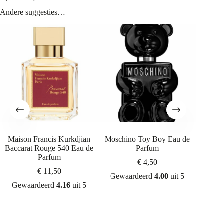
Andere suggesties…
Maison Francis Kurkdjian
Moschino Toy Boy Eau de
Parfums
Baccarat Rouge 540 Eau de
Parfum
Parfum
€
4,50
€
11,50
Gewaardeerd
4.00
uit 5
Gew
Gewaardeerd
4.16
uit 5