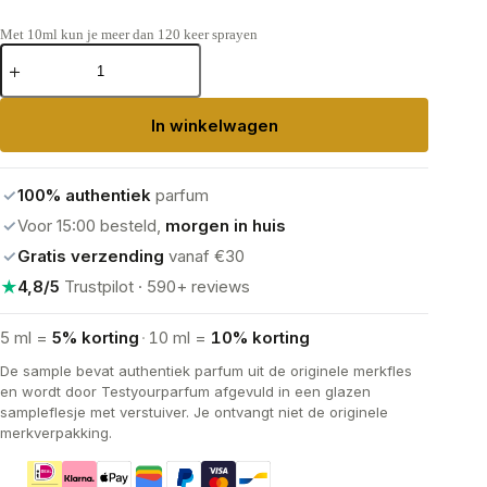
Met 10ml kun je meer dan 120 keer sprayen
Montale
Intense
Café
Eau
In winkelwagen
de
Parfum
aantal
✓
100% authentiek
parfum
✓
Voor 15:00 besteld,
morgen in huis
✓
Gratis verzending
vanaf €30
★
4,8/5
Trustpilot · 590+ reviews
5 ml =
5% korting
·
10 ml =
10% korting
De sample bevat authentiek parfum uit de originele merkfles
en wordt door Testyourparfum afgevuld in een glazen
sampleflesje met verstuiver. Je ontvangt niet de originele
merkverpakking.