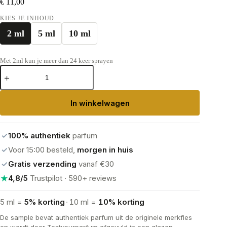
€
11,00
KIES JE INHOUD
2 ml
5 ml
10 ml
Met 2ml kun je meer dan 24 keer sprayen
Bleu
de
Chanel
L’Exclusif
In winkelwagen
aantal
✓
100% authentiek
parfum
✓
Voor 15:00 besteld,
morgen in huis
✓
Gratis verzending
vanaf €30
★
4,8/5
Trustpilot · 590+ reviews
5 ml =
5% korting
·
10 ml =
10% korting
De sample bevat authentiek parfum uit de originele merkfles