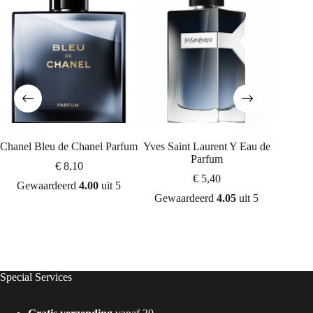
Chanel Bleu de Chanel Parfum
Yves Saint Laurent Y Eau de
Chanel 
Parfum
€
8,10
€
5,40
Gewaardeerd
4.00
uit 5
Gewaardeerd
4.05
uit 5
Gew
Special Services