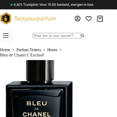
Ga
★
4,8/5 Trustpilot
•
Voor 15:00 besteld, morgen in huis
naar
de
inhoud
Winkelwag
Geen
resultaten
Home
Parfum Testers
Heren
Bleu de Chanel L’Exclusif