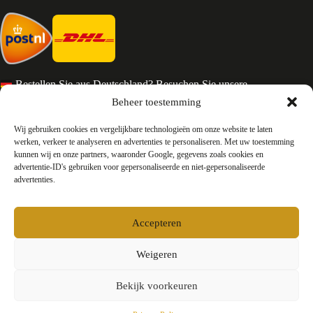
Bestellen Sie aus Deutschland? Besuchen Sie unsere
deutsche Seite
Beheer toestemming
Services en Contact
Wij gebruiken cookies en vergelijkbare technologieën om onze website te laten
werken, verkeer te analyseren en advertenties te personaliseren. Met uw toestemming
kunnen wij en onze partners, waaronder Google, gegevens zoals cookies en
Algemene voorwaarden
advertentie-ID's gebruiken voor gepersonaliseerde en niet-gepersonaliseerde
Retourneren
advertenties.
Privacy
Over ons
Contact
Accepteren
FAQ
Bedrijfsinformatie
Weigeren
Bekijk voorkeuren
Testyourparfum /
Okkers B.V.
E-mail:
info@testyourparfum.com
Bleu de Chanel L’Exclusif
In winkelwagen
Dit
KvK-nummer: 94158878