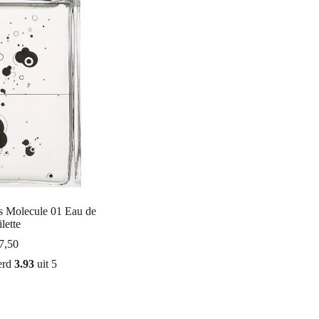
s Molecule 01 Eau de
lette
7,50
erd
3.93
uit 5