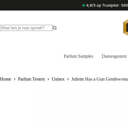
Ga
★
4,8/5 op Trustpilot · 5
naar
de
inhoud
Geen
resultaten
Parfum Samples
Damesgeuren
Home
Parfum Testers
Unisex
Juliette Has a Gun Gentlewom