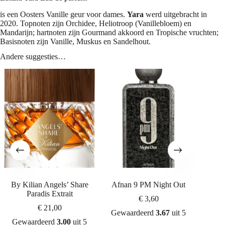
is een Oosters Vanille geur voor dames.
Yara
werd uitgebracht in
2020. Topnoten zijn Orchidee, Heliotroop (Vanillebloem) en
Mandarijn; hartnoten zijn Gourmand akkoord en Tropische vruchten;
Basisnoten zijn Vanille, Muskus en Sandelhout.
Andere suggesties…
By Kilian Angels’ Share
Afnan 9 PM Night Out
By Kil
Paradis Extrait
€
3,60
€
21,00
Gewaardeerd
3.67
uit 5
Gewaardeerd
3.00
uit 5
Gew