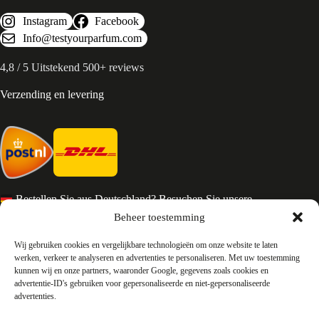
Instagram
Facebook
Info@testyourparfum.com
4,8 / 5 Uitstekend 500+ reviews
Verzending en levering
Bestellen Sie aus Deutschland? Besuchen Sie unsere
deutsche Seite
Beheer toestemming
Services en Contact
Wij gebruiken cookies en vergelijkbare technologieën om onze website te laten
werken, verkeer te analyseren en advertenties te personaliseren. Met uw toestemming
kunnen wij en onze partners, waaronder Google, gegevens zoals cookies en
Algemene voorwaarden
advertentie-ID's gebruiken voor gepersonaliseerde en niet-gepersonaliseerde
Retourneren
advertenties.
Privacy
Over ons