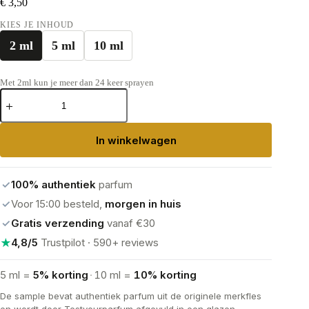
€
3,50
KIES JE INHOUD
2 ml
5 ml
10 ml
Met 2ml kun je meer dan 24 keer sprayen
Lattafa
Yara
Eau
de
In winkelwagen
parfum
aantal
✓
100% authentiek
parfum
✓
Voor 15:00 besteld,
morgen in huis
✓
Gratis verzending
vanaf €30
★
4,8/5
Trustpilot · 590+ reviews
5 ml =
5% korting
·
10 ml =
10% korting
De sample bevat authentiek parfum uit de originele merkfles