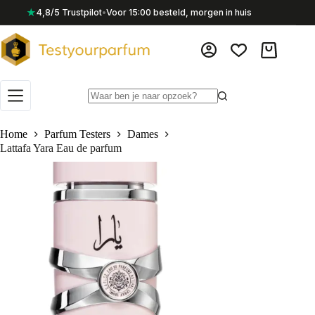
Ga
★
4,8/5 Trustpilot
•
Voor 15:00 besteld, morgen in huis
naar
de
inhoud
Winkelwag
Geen
resultaten
Home
Parfum Testers
Dames
Lattafa Yara Eau de parfum