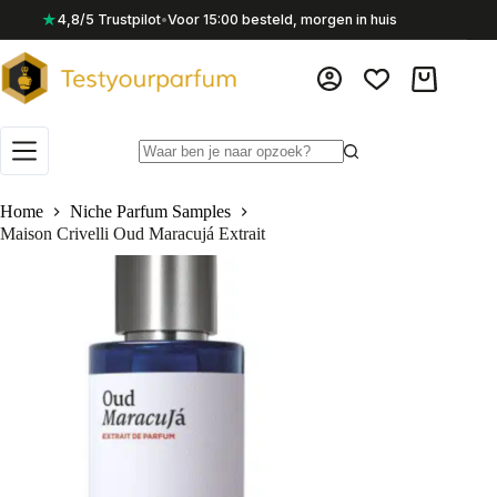
Ga
★
4,8/5 Trustpilot
•
Voor 15:00 besteld, morgen in huis
naar
de
inhoud
Winkelwag
Geen
resultaten
Home
Niche Parfum Samples
Maison Crivelli Oud Maracujá Extrait