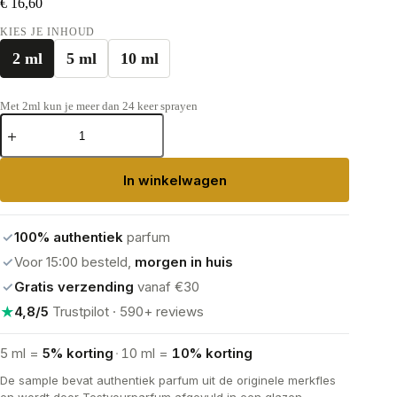
€
16,60
KIES JE INHOUD
2 ml
5 ml
10 ml
Met 2ml kun je meer dan 24 keer sprayen
Maison
Crivelli
Oud
Maracujá
In winkelwagen
Extrait
aantal
✓
100% authentiek
parfum
✓
Voor 15:00 besteld,
morgen in huis
✓
Gratis verzending
vanaf €30
★
4,8/5
Trustpilot · 590+ reviews
5 ml =
5% korting
·
10 ml =
10% korting
De sample bevat authentiek parfum uit de originele merkfles