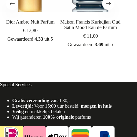
Dior Ambre Nuit Parfum
Maison Francis Kurkdjian Oud
Maiso
Satin Mood Eau de Parfum
Baccar
€
12,80
€
11,00
Gewaardeerd
4.33
uit 5
Gewaardeerd
3.69
uit 5
Gew
Special Services
Gratis verzending
vanaf 30,-
Levertijd:
Voor 15:00 uur besteld,
morgen in huis
Veilig
en makkelijk betalen
Wij garanderen
100% originele
parfums