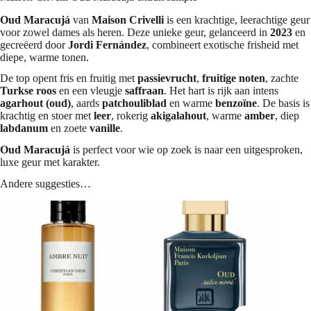
Oud Maracujá
van
Maison Crivelli
is een krachtige, leerachtige geur
voor zowel dames als heren. Deze unieke geur, gelanceerd in
2023
en
gecreëerd door
Jordi Fernández
, combineert exotische frisheid met
diepe, warme tonen.
De top opent fris en fruitig met
passievrucht
,
fruitige noten
, zachte
Turkse roos
en een vleugje
saffraan
. Het hart is rijk aan intens
agarhout (oud)
, aards
patchouliblad
en warme
benzoïne
. De basis is
krachtig en stoer met
leer
, rokerig
akigalahout
, warme
amber
, diep
labdanum
en zoete
vanille
.
Oud Maracujá
is perfect voor wie op zoek is naar een uitgesproken,
luxe geur met karakter.
Andere suggesties…