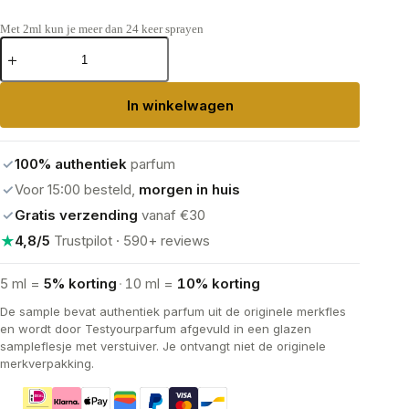
Met 2ml kun je meer dan 24 keer sprayen
Nishane
Hacivat
Extrait
de
In winkelwagen
Parfum
aantal
✓
100% authentiek
parfum
✓
Voor 15:00 besteld,
morgen in huis
✓
Gratis verzending
vanaf €30
★
4,8/5
Trustpilot · 590+ reviews
5 ml =
5% korting
·
10 ml =
10% korting
De sample bevat authentiek parfum uit de originele merkfles
en wordt door Testyourparfum afgevuld in een glazen
sampleflesje met verstuiver. Je ontvangt niet de originele
merkverpakking.