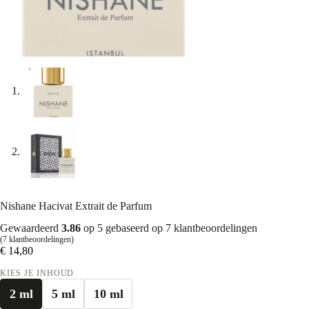
Nishane Hacivat Extrait de Parfum
Gewaardeerd
3.86
op 5 gebaseerd op
7
klantbeoordelingen
(
7
klantbeoordelingen)
€
14,80
KIES JE INHOUD
2 ml
5 ml
10 ml