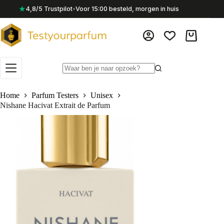
Ga
★
4,8/5 Trustpilot
•
Voor 15:00 besteld, morgen in huis
naar
de
inhoud
Winkelwag
Geen
resultaten
Home
Parfum Testers
Unisex
Nishane Hacivat Extrait de Parfum