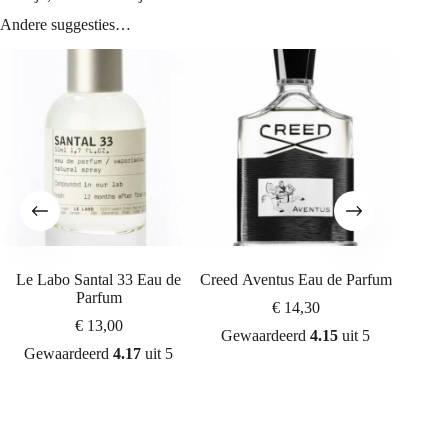
Andere suggesties…
Le Labo Santal 33 Eau de
Creed Aventus Eau de Parfum
By Kil
Parfum
€
14,30
€
13,00
Gewaardeerd
4.15
uit 5
Gewaardeerd
4.17
uit 5
Gew