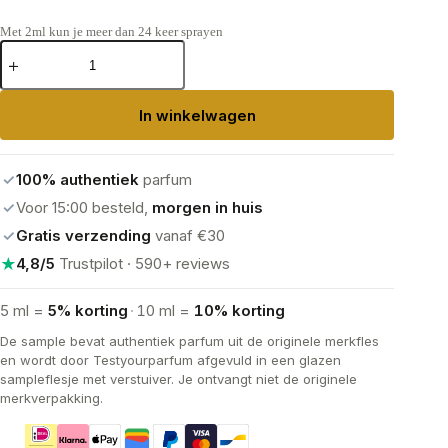
Met 2ml kun je meer dan 24 keer sprayen
Parfums
de
Marly Althaïr
Eau
In winkelwagen
de
Parfum
aantal
✓
100% authentiek
parfum
✓
Voor 15:00 besteld,
morgen in huis
✓
Gratis verzending
vanaf €30
★
4,8/5
Trustpilot · 590+ reviews
5 ml =
5% korting
·
10 ml =
10% korting
De sample bevat authentiek parfum uit de originele merkfles
en wordt door Testyourparfum afgevuld in een glazen
sampleflesje met verstuiver. Je ontvangt niet de originele
merkverpakking.