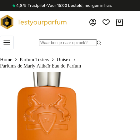
Ga
★
4,8/5 Trustpilot
•
Voor 15:00 besteld, morgen in huis
naar
de
inhoud
Winkelwag
Geen
resultaten
Home
Parfum Testers
Unisex
Parfums de Marly Althaïr Eau de Parfum