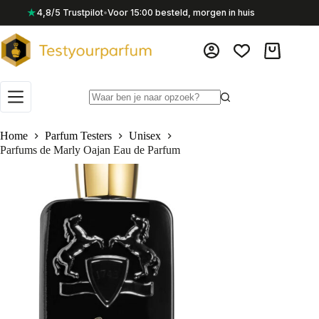
Ga
★
4,8/5 Trustpilot
•
Voor 15:00 besteld, morgen in huis
naar
de
inhoud
Winkelwag
Geen
resultaten
Home
Parfum Testers
Unisex
Parfums de Marly Oajan Eau de Parfum