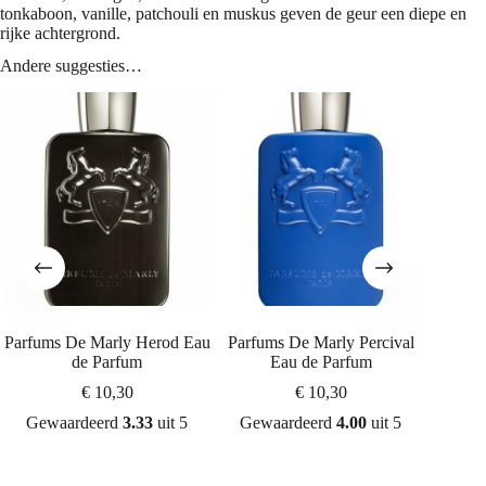
tonkaboon, vanille, patchouli en muskus geven de geur een diepe en
rijke achtergrond.
Andere suggesties…
Parfums De Marly Herod Eau
Parfums De Marly Percival
Parfums
de Parfum
Eau de Parfum
€
10,30
€
10,30
Gewaardeerd
3.33
uit 5
Gewaardeerd
4.00
uit 5
Gew