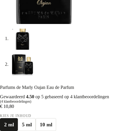
Parfums de Marly Oajan Eau de Parfum
Gewaardeerd
4.50
op 5 gebaseerd op
4
klantbeoordelingen
(
4
klantbeoordelingen)
€
10,80
KIES JE INHOUD
2 ml
5 ml
10 ml