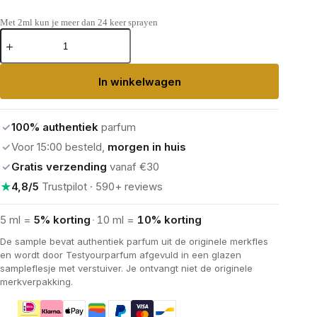
Met 2ml kun je meer dan 24 keer sprayen
Parfums
de
Marly Oajan
Eau
In winkelwagen
de
Parfum
aantal
✓
100% authentiek
parfum
✓
Voor 15:00 besteld,
morgen in huis
✓
Gratis verzending
vanaf €30
★
4,8/5
Trustpilot · 590+ reviews
5 ml =
5% korting
·
10 ml =
10% korting
De sample bevat authentiek parfum uit de originele merkfles
en wordt door Testyourparfum afgevuld in een glazen
sampleflesje met verstuiver. Je ontvangt niet de originele
merkverpakking.