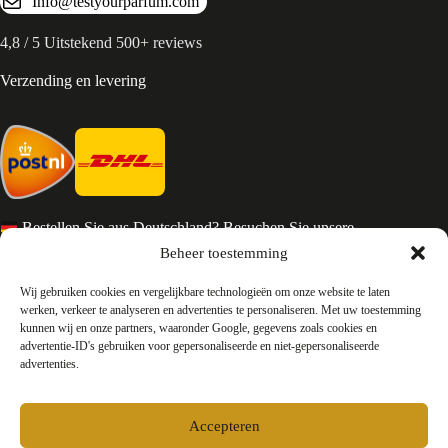
Info@testyourparfum.com
4,8 / 5 Uitstekend 500+ reviews
Verzending en levering
Bestellen Sie aus Deutschland? Besuchen Sie unsere
deutsche Seite
Beheer toestemming
Services en Contact
Wij gebruiken cookies en vergelijkbare technologieën om onze website te laten
werken, verkeer te analyseren en advertenties te personaliseren. Met uw toestemming
kunnen wij en onze partners, waaronder Google, gegevens zoals cookies en
Algemene voorwaarden
advertentie-ID's gebruiken voor gepersonaliseerde en niet-gepersonaliseerde
Retourneren
advertenties.
Privacy
Over ons
Contact
Accepteren
FAQ