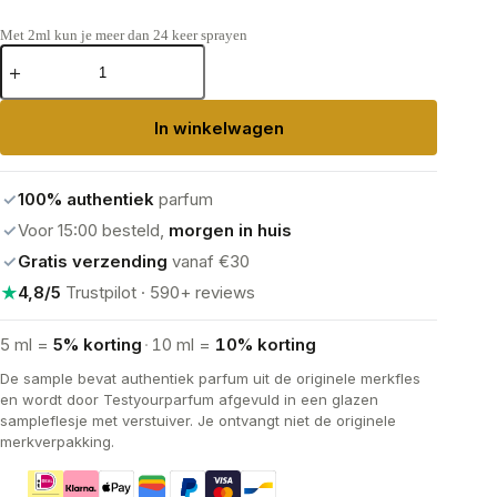
Met 2ml kun je meer dan 24 keer sprayen
Parfums
de
Marly Sedley
Eau
In winkelwagen
de
Parfum
aantal
✓
100% authentiek
parfum
✓
Voor 15:00 besteld,
morgen in huis
✓
Gratis verzending
vanaf €30
★
4,8/5
Trustpilot · 590+ reviews
5 ml =
5% korting
·
10 ml =
10% korting
De sample bevat authentiek parfum uit de originele merkfles
en wordt door Testyourparfum afgevuld in een glazen
sampleflesje met verstuiver. Je ontvangt niet de originele
merkverpakking.