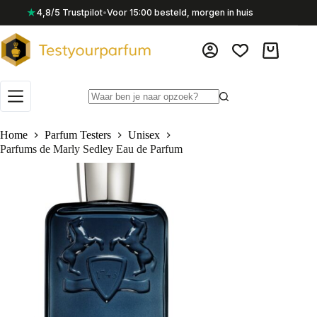
Ga
★
4,8/5 Trustpilot
•
Voor 15:00 besteld, morgen in huis
naar
de
inhoud
Winkelwag
Geen
resultaten
Home
Parfum Testers
Unisex
Parfums de Marly Sedley Eau de Parfum