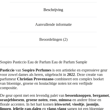
Beschrijving
Aanvullende informatie
Beoordelingen (2)
Sospiro Pasticcio Eau de Parfum Eau de Parfum Sample
Pasticcio
van
Sospiro Perfumes
is een artistieke en expressieve geur
voor zowel dames als heren, uitgebracht in
2022
. Deze creatie van
parfumeur
Christian Provenzano
combineert een complex boeket
van bloemige, groene en houtachtige noten tot een verfijnde
compositie.
De geur opent met een levendig palet van
bessenknoppen
,
bergamot
,
oranjebloesem
,
groene noten
,
roos
,
mimosa
en andere frisse en
florale accenten. In het hart komen
iriswortel
,
viooltje
,
jasmijn
,
limoen
,
lelietje-van-dalen
en
ylang-ylang
samen tot een bloemige