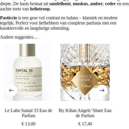
diepte. De basis bestaat uit
sandelhout
,
muskus
,
amber
,
ceder
en een
zachte toets van
heliotroop
.
Pasticcio
is een geur vol contrast en balans – klassiek en modern
tegelijk. Perfect voor liefhebbers van complexe parfums met een
karaktervolle en langdurige uitstraling.
Andere suggesties…
Le Labo Santal 33 Eau de
By Kilian Angels’ Share Eau
Mont B
Parfum
de Parfum
€
13,00
€
17,40