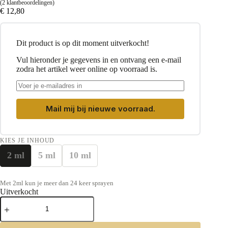
(
2
klantbeoordelingen)
€
12,80
Dit product is op dit moment uitverkocht!
Vul hieronder je gegevens in en ontvang een e-mail
zodra het artikel weer online op voorraad is.
Mail mij bij nieuwe voorraad.
KIES JE INHOUD
2 ml
5 ml
10 ml
Met 2ml kun je meer dan 24 keer sprayen
Uitverkocht
Sospiro
Pasticcio
Eau
de