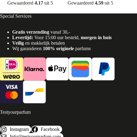
Gewaardeerd
4.17
uit 5
Gewaardeerd
4.59
uit 5
Gew
Special Services
Gratis verzending
vanaf 30,-
Levertijd:
Voor 15:00 uur besteld,
morgen in huis
Veilig
en makkelijk betalen
Wij garanderen
100% originele
parfums
Testyourparfum
Instagram
Facebook
Info@testyourparfum.com