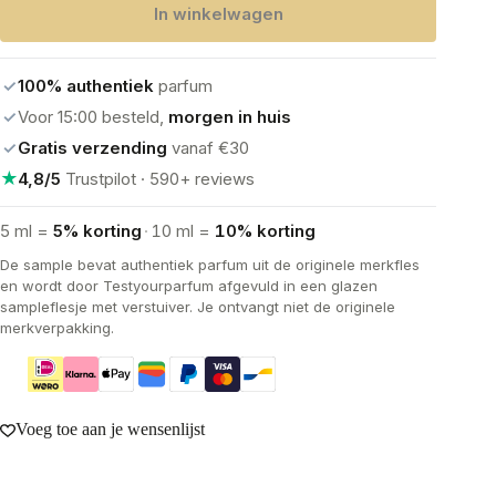
In winkelwagen
Parfum
aantal
✓
100% authentiek
parfum
✓
Voor 15:00 besteld,
morgen in huis
✓
Gratis verzending
vanaf €30
★
4,8/5
Trustpilot · 590+ reviews
5 ml =
5% korting
·
10 ml =
10% korting
De sample bevat authentiek parfum uit de originele merkfles
en wordt door Testyourparfum afgevuld in een glazen
sampleflesje met verstuiver. Je ontvangt niet de originele
merkverpakking.
Voeg toe aan je wensenlijst