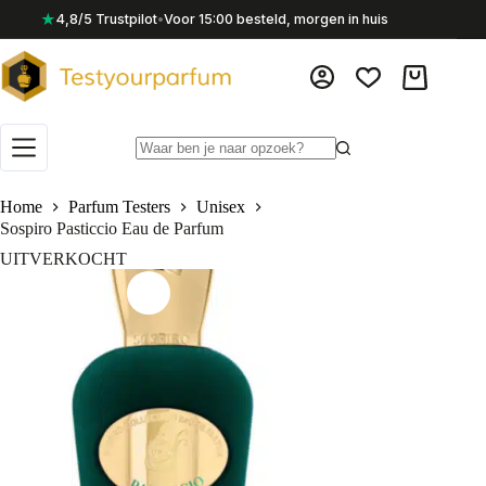
Ga
★
4,8/5 Trustpilot
•
Voor 15:00 besteld, morgen in huis
naar
de
inhoud
Winkelwag
Geen
resultaten
Home
Parfum Testers
Unisex
Sospiro Pasticcio Eau de Parfum
UITVERKOCHT