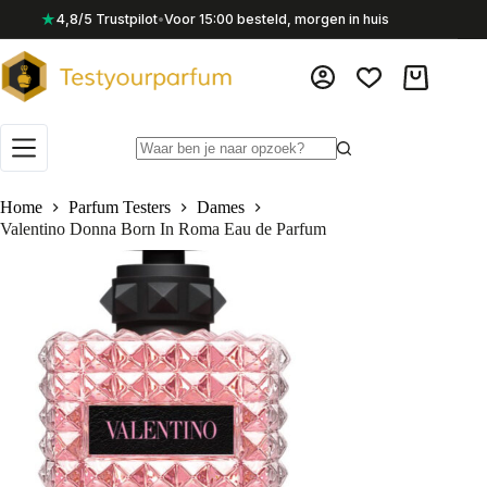
Ga
★
4,8/5 Trustpilot
•
Voor 15:00 besteld, morgen in huis
naar
de
inhoud
Winkelwag
Geen
resultaten
Home
Parfum Testers
Dames
Valentino Donna Born In Roma Eau de Parfum