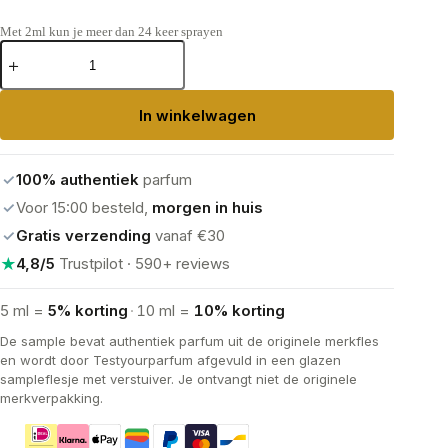
Met 2ml kun je meer dan 24 keer sprayen
Valentino
Donna
Born
In
In winkelwagen
Roma
Eau
de
Parfum
✓
100% authentiek
parfum
aantal
✓
Voor 15:00 besteld,
morgen in huis
✓
Gratis verzending
vanaf €30
★
4,8/5
Trustpilot · 590+ reviews
5 ml =
5% korting
·
10 ml =
10% korting
De sample bevat authentiek parfum uit de originele merkfles
en wordt door Testyourparfum afgevuld in een glazen
sampleflesje met verstuiver. Je ontvangt niet de originele
merkverpakking.