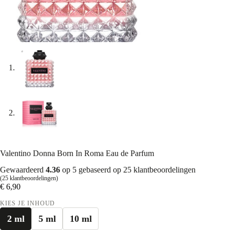
Valentino Donna Born In Roma Eau de Parfum
Gewaardeerd
4.36
op 5 gebaseerd op
25
klantbeoordelingen
(
25
klantbeoordelingen)
€
6,90
KIES JE INHOUD
2 ml
5 ml
10 ml