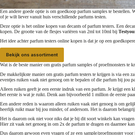
Een andere goede optie is om goedkoop
parfum samples
te bestellen. 
of je wilt liever vanuit huis verschillende parfums testen.
Deze optie is het online kopen van decants of parfum testers. Een
deca
kopen. De grootte van de flesjes variëren van 2ml tot 10ml bij
Testyou
Het idee achter parfum testers online kopen is dat je op een goedkope
Bekijk ons assortiment
Wat is de beste manier om gratis parfum samples of proefmonsters te kr
De makkelijkste manier om gratis parfum testers te krijgen is via een z
eventjes ruiken vaak niet genoeg om te bepalen of die parfum bij jou pa
Alleen ruiken geeft je een eerste indruk van een parfum. Je krijgt een
het eerste is wat je ruikt. Denk aan bijvoorbeeld 1 million de eerste pa
Een andere reden is waarom alleen ruiken vaak niet genoeg is om gelijk
heerlijk ruikt maar bij jou minder, of andersom. Het is daarom belangri
Het is daarom ook niet voor niks dat je bij dit soort winkels kan vrage
Hier zit vaak net genoeg in om 2x de parfum te dragen en daarmee kan je
Dus daarom gewoon even vragen of ze een sample/proefmonster voor je 