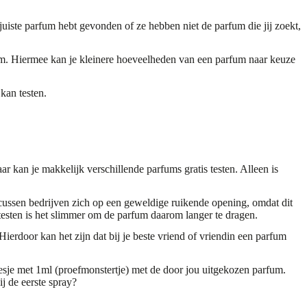
juiste parfum hebt gevonden of ze hebben niet de parfum die jij zoekt,
fum. Hiermee kan je kleinere hoeveelheden van een parfum naar keuze
kan testen.
r kan je makkelijk verschillende parfums gratis testen. Alleen is
ocussen bedrijven zich op een geweldige ruikende opening, omdat dit
e testen is het slimmer om de parfum daarom langer te dragen.
erdoor kan het zijn dat bij je beste vriend of vriendin een parfum
flesje met 1ml (proefmonstertje) met de door jou uitgekozen parfum.
j de eerste spray?