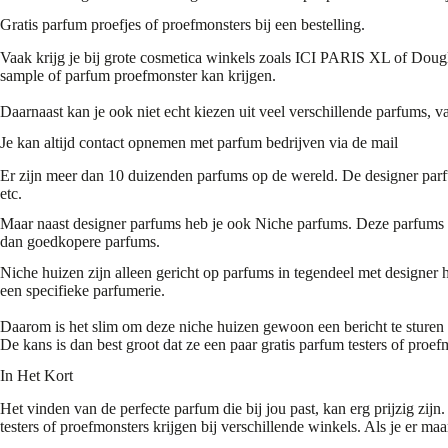
Gratis parfum proefjes of proefmonsters bij een bestelling.
Vaak krijg je bij grote cosmetica winkels zoals ICI PARIS XL of Dougla
sample of parfum proefmonster kan krijgen.
Daarnaast kan je ook niet echt kiezen uit veel verschillende parfums, va
Je kan altijd contact opnemen met parfum bedrijven via de mail
Er zijn meer dan 10 duizenden parfums op de wereld. De designer parf
etc.
Maar naast designer parfums heb je ook Niche parfums. Deze parfums zi
dan goedkopere parfums.
Niche huizen zijn alleen gericht op parfums in tegendeel met designer h
een specifieke parfumerie.
Daarom is het slim om deze niche huizen gewoon een bericht te sturen d
De kans is dan best groot dat ze een paar gratis parfum testers of proe
In Het Kort
Het vinden van de perfecte parfum die bij jou past, kan erg prijzig zij
testers of proefmonsters krijgen bij verschillende winkels. Als je er ma