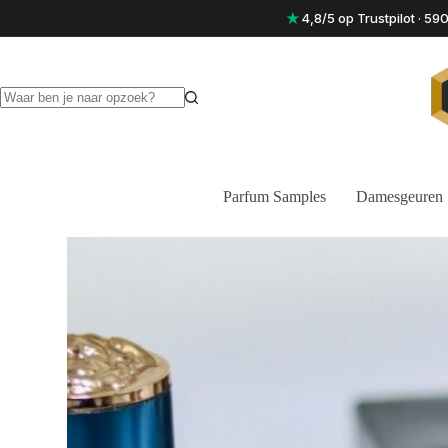
Ga
★
4,8/5 op Trustpilot · 5
naar
de
inhoud
Geen
resultaten
Parfum Samples
Damesgeuren