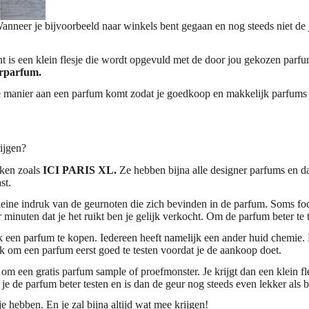
Wanneer je bijvoorbeeld naar winkels bent gegaan en nog steeds niet de 
nt
is een klein flesje die wordt opgevuld met de door jou gekozen par
rparfum.
re manier aan een parfum komt zodat je goedkoop en makkelijk parfums 
ijgen?
aken zoals
ICI PARIS XL.
Ze hebben bijna alle designer parfums en daa
st.
 kleine indruk van de geurnoten die zich bevinden in de parfum. Soms f
ar minuten dat je het ruikt ben je gelijk verkocht. Om de parfum beter t
 een parfum te kopen. Iedereen heeft namelijk een ander huid chemie. Hi
jk om een parfum eerst goed te testen voordat je de aankoop doet.
n om een gratis parfum sample of proefmonster. Je krijgt dan een klein 
 de parfum beter testen en is dan de geur nog steeds even lekker als bi
hebben. En je zal bijna altijd wat mee krijgen!