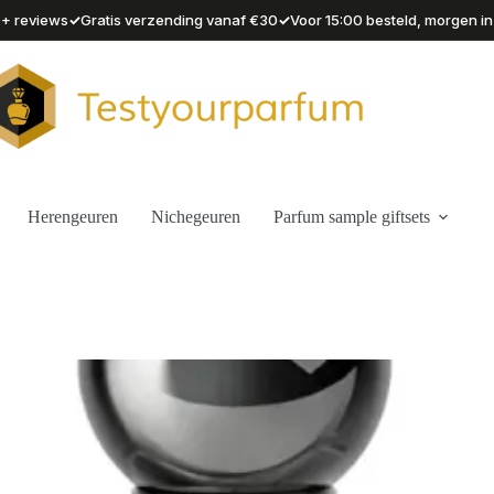
✓
✓
90+ reviews
Gratis verzending vanaf €30
Voor 15:00 besteld, morgen in
Herengeuren
Nichegeuren
Parfum sample giftsets