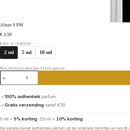
Afnan 9 PM
€
3,50
KIES JE INHOUD
2 ml
5 ml
10 ml
Met 2ml kun je meer dan 24 keer sprayen
Afnan
9
PM
aantal
✓
100% authentiek
parfum
✓
Gratis verzending
vanaf €30
5 ml =
5% korting
·
10 ml =
10% korting
De sample bevat authentiek parfum uit de originele merkfles en wordt 