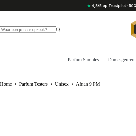
Ga
★
4,8/5 op Trustpilot · 5
naar
de
inhoud
Geen
resultaten
Parfum Samples
Damesgeuren
Home
Parfum Testers
Unisex
Afnan 9 PM