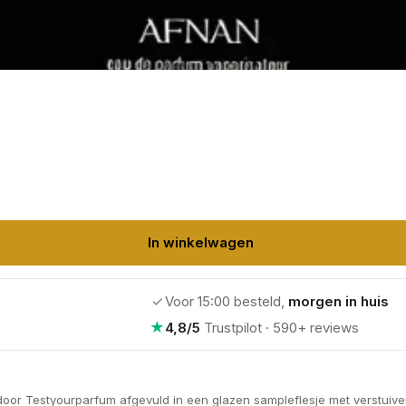
In winkelwagen
✓
Voor 15:00 besteld,
morgen in huis
★
4,8/5
Trustpilot · 590+ reviews
door Testyourparfum afgevuld in een glazen sampleflesje met verstuiver