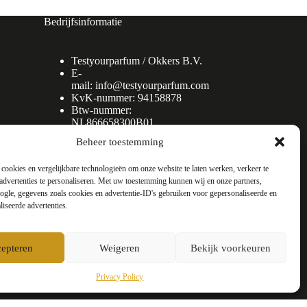
Bedrijfsinformatie
Testyourparfum /
Okkers B.V.
E-
mail:
info@testyourparfum.com
KvK-nummer: 94158878
Btw-nummer:
NL866658300B01
Beheer toestemming
cookies en vergelijkbare technologieën om onze website te laten werken, verkeer te
advertenties te personaliseren. Met uw toestemming kunnen wij en onze partners,
gle, gegevens zoals cookies en advertentie-ID's gebruiken voor gepersonaliseerde en
liseerde advertenties.
epteren
Weigeren
Bekijk voorkeuren
Privacy Policy