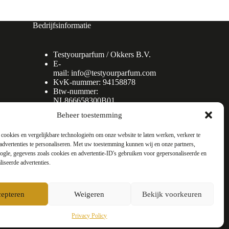
Bedrijfsinformatie
Testyourparfum /
Okkers B.V.
E-
mail:
info@testyourparfum.com
KvK-nummer: 94158878
Btw-nummer:
NL866658300B01
Beheer toestemming
cookies en vergelijkbare technologieën om onze website te laten werken, verkeer te
advertenties te personaliseren. Met uw toestemming kunnen wij en onze partners,
gle, gegevens zoals cookies en advertentie-ID's gebruiken voor gepersonaliseerde en
liseerde advertenties.
epteren
Weigeren
Bekijk voorkeuren
Privacy Policy