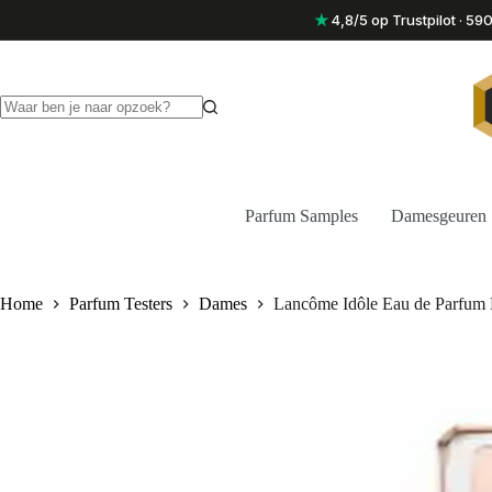
Ga
★
4,8/5 op Trustpilot · 5
naar
de
inhoud
Geen
resultaten
Parfum Samples
Damesgeuren
Home
Parfum Testers
Dames
Lancôme Idôle Eau de Parfum 