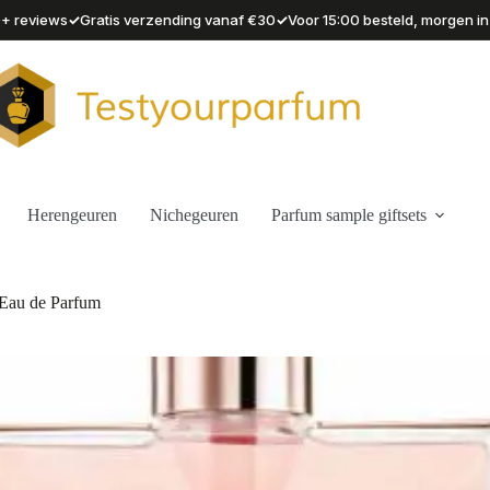
✓
✓
90+ reviews
Gratis verzending vanaf €30
Voor 15:00 besteld, morgen in
Herengeuren
Nichegeuren
Parfum sample giftsets
Eau de Parfum