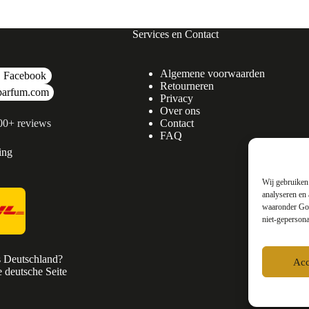
Services en Contact
Algemene voorwaarden
Facebook
Retourneren
parfum.com
Privacy
Over ons
500+ reviews
Contact
FAQ
ing
Wij gebruiken 
analyseren en 
waaronder Goo
niet-gepersona
s Deutschland?
Acc
 deutsche Seite