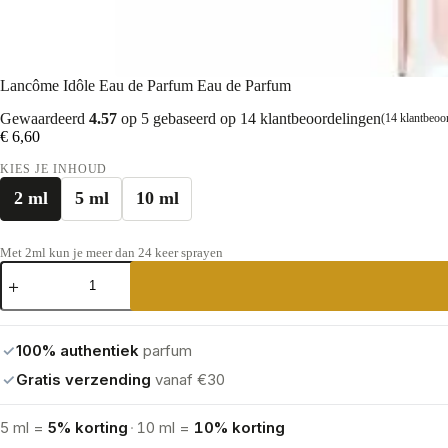
Lancôme Idôle Eau de Parfum Eau de Parfum
Gewaardeerd
4.57
op 5 gebaseerd op
14
klantbeoordelingen
(
14
klantbeoo
€
6,60
KIES JE INHOUD
2 ml
5 ml
10 ml
Met 2ml kun je meer dan 24 keer sprayen
Lancôme
Idôle
Eau
de
Parfum
✓
100% authentiek
parfum
Eau
de
✓
Gratis verzending
vanaf €30
Parfum
aantal
5 ml =
5% korting
·
10 ml =
10% korting