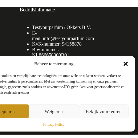
Bedrijfsinformatie
Testyourparfum /
Okkers B.V.
E-
mail:
info@testyourparfum.com
KvK-nummer: 94158878
Btw-nummer:
NL866658300B01
Beheer toestemming
cookies en vergelijkbare technologieën om onze website te laten werken, verkeer te
advertenties te personaliseren. Met uw toestemming kunnen wij en onze partners,
gle, gegevens zoals cookies en advertentie-ID's gebruiken voor gepersonaliseerde en
liseerde advertenties.
epteren
Weigeren
Bekijk voorkeuren
Privacy Policy