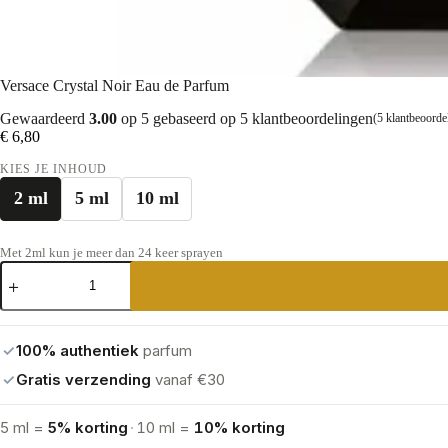
Versace Crystal Noir Eau de Parfum
Gewaardeerd
3.00
op 5 gebaseerd op
5
klantbeoordelingen
(
5
klantbeoorde
€
6,80
KIES JE INHOUD
2 ml
5 ml
10 ml
Met 2ml kun je meer dan 24 keer sprayen
Versace
Crystal
Noir
Eau
de
✓
100% authentiek
parfum
Parfum
aantal
✓
Gratis verzending
vanaf €30
5 ml =
5% korting
·
10 ml =
10% korting