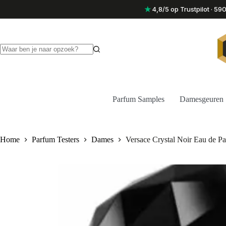
Ga
★
4,8/5 op Trustpilot · 5
naar
de
inhoud
Geen
resultaten
Parfum Samples
Damesgeuren
Home
Parfum Testers
Dames
Versace Crystal Noir Eau de P