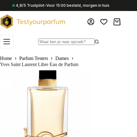
Ga
★
4,8/5 Trustpilot
•
Voor 15:00 besteld, morgen in huis
naar
de
inhoud
Winkelwag
Geen
resultaten
Home
Parfum Testers
Dames
Yves Saint Laurent Libre Eau de Parfum