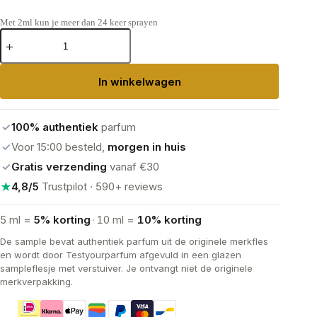
Met 2ml kun je meer dan 24 keer sprayen
Yves
Saint
Laurent
Libre
In winkelwagen
Eau
de
Parfum
aantal
✓
100% authentiek
parfum
✓
Voor 15:00 besteld,
morgen in huis
✓
Gratis verzending
vanaf €30
★
4,8/5
Trustpilot · 590+ reviews
5 ml =
5% korting
·
10 ml =
10% korting
De sample bevat authentiek parfum uit de originele merkfles
en wordt door Testyourparfum afgevuld in een glazen
sampleflesje met verstuiver. Je ontvangt niet de originele
merkverpakking.