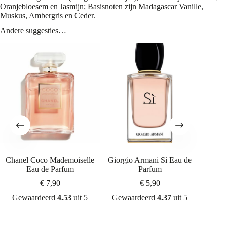
Oranjebloesem en Jasmijn; Basisnoten zijn Madagascar Vanille,
Muskus, Ambergris en Ceder.
Andere suggesties…
Chanel Coco Mademoiselle
Giorgio Armani Sì Eau de
Yves S
Eau de Parfum
Parfum
€
7,90
€
5,90
Gewaardeerd
4.53
uit 5
Gewaardeerd
4.37
uit 5
Gew