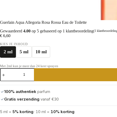
Guerlain Aqua Allegoria Rosa Rossa Eau de Toilette
Gewaardeerd
4.00
op 5 gebaseerd op
1
klantbeoordeling
(
1
klantbeoordelin
€
6,60
KIES JE INHOUD
2 ml
5 ml
10 ml
Met 2ml kun je meer dan 24 keer sprayen
Guerlain
Aqua
Allegoria
Rosa
Rossa
✓
100% authentiek
parfum
Eau
de
✓
Gratis verzending
vanaf €30
Toilette
aantal
5 ml =
5% korting
·
10 ml =
10% korting