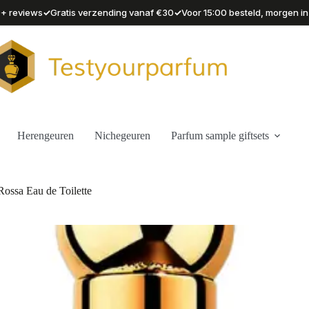
✓
✓
90+ reviews
Gratis verzending vanaf €30
Voor 15:00 besteld, morgen in
Herengeuren
Nichegeuren
Parfum sample giftsets
Rossa Eau de Toilette