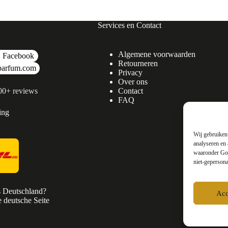
Services en Contact
Algemene voorwaarden
Facebook
Retourneren
parfum.com
Privacy
Over ons
500+ reviews
Contact
FAQ
ing
Wij gebruiken 
analyseren en 
waaronder Goo
niet-gepersona
s Deutschland?
Acc
 deutsche Seite