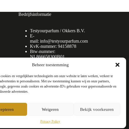
Bedrijfsinformatie
Testyourparfum /
Okkers B.V.
E-
mail:
info@testyourparfum.com
KvK-nummer: 94158878
Btw-nummer:
NL866658300B01
Beheer toestemming
cookies en vergelijkbare technologieën om onze website te laten werken, verkeer te
advertenties te personaliseren. Met uw toestemming kunnen wij en onze partners,
gle, gegevens zoals cookies en advertentie-ID's gebruiken voor gepersonaliseerde en
liseerde advertenties.
epteren
Weigeren
Bekijk voorkeuren
Privacy Policy