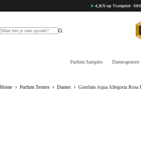
Ga
★
4,8/5 op Trustpilot · 5
naar
de
inhoud
Geen
resultaten
Parfum Samples
Damesgeuren
Home
Parfum Testers
Dames
Guerlain Aqua Allegoria Rosa 