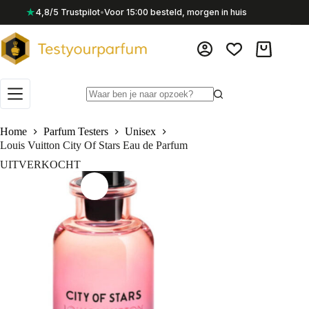
Ga
★
4,8/5 Trustpilot
•
Voor 15:00 besteld, morgen in huis
naar
de
inhoud
Winkelwag
Geen
resultaten
Home
Parfum Testers
Unisex
Louis Vuitton City Of Stars Eau de Parfum
UITVERKOCHT