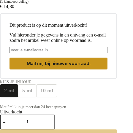
(
1
klantbeoordeling)
€
14,80
Dit product is op dit moment uitverkocht!
Vul hieronder je gegevens in en ontvang een e-mail
zodra het artikel weer online op voorraad is.
Mail mij bij nieuwe voorraad.
KIES JE INHOUD
2 ml
5 ml
10 ml
Met 2ml kun je meer dan 24 keer sprayen
Uitverkocht
Louis
Vuitton
City
Of