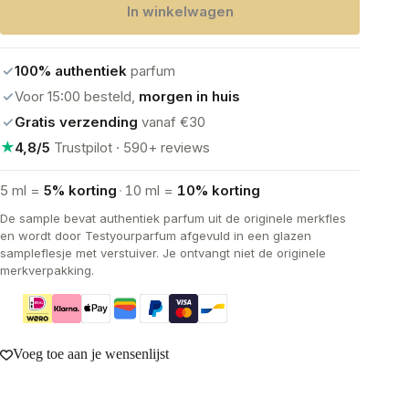
In winkelwagen
Stars
Eau
de
Parfum
✓
100% authentiek
parfum
aantal
✓
Voor 15:00 besteld,
morgen in huis
✓
Gratis verzending
vanaf €30
★
4,8/5
Trustpilot · 590+ reviews
5 ml =
5% korting
·
10 ml =
10% korting
De sample bevat authentiek parfum uit de originele merkfles
en wordt door Testyourparfum afgevuld in een glazen
sampleflesje met verstuiver. Je ontvangt niet de originele
merkverpakking.
Voeg toe aan je wensenlijst