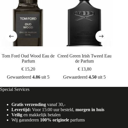
Tom Ford Oud Wood Eau de
Creed Green Irish Tweed Eau
Creed A
Parfum
de Parfum
€
15,20
€
13,80
Gew
Gewaardeerd
4.86
uit 5
Gewaardeerd
4.50
uit 5
Special Services
Gratis verzending
vanaf 30,-
Levertijd:
Voor 15:00 uur besteld,
morgen in huis
Veilig
en makkelijk betalen
Wij garanderen
100% originele
parfums