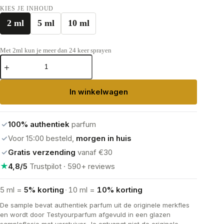
KIES JE INHOUD
2 ml
5 ml
10 ml
Met 2ml kun je meer dan 24 keer sprayen
Miss
Dior
Parfum
aantal
In winkelwagen
✓
100% authentiek
parfum
✓
Voor 15:00 besteld,
morgen in huis
✓
Gratis verzending
vanaf €30
★
4,8/5
Trustpilot · 590+ reviews
5 ml =
5% korting
·
10 ml =
10% korting
De sample bevat authentiek parfum uit de originele merkfles
en wordt door Testyourparfum afgevuld in een glazen
sampleflesje met verstuiver. Je ontvangt niet de originele