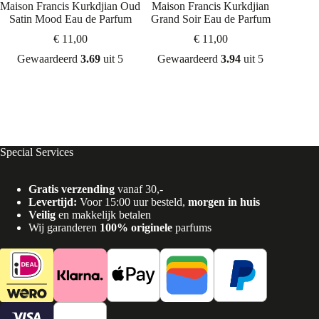
Maison Francis Kurkdjian Oud
Maison Francis Kurkdjian
Maiso
Satin Mood Eau de Parfum
Grand Soir Eau de Parfum
Baccar
€
11,00
€
11,00
Gewaardeerd
3.69
uit 5
Gewaardeerd
3.94
uit 5
Gew
Special Services
Gratis verzending
vanaf 30,-
Levertijd:
Voor 15:00 uur besteld,
morgen in huis
Veilig
en makkelijk betalen
Wij garanderen
100% originele
parfums