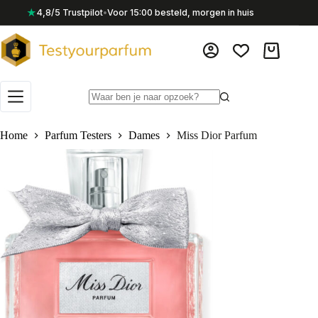
Ga
★
4,8/5 Trustpilot
•
Voor 15:00 besteld, morgen in huis
naar
de
inhoud
Winkelwag
Geen
resultaten
Home
Parfum Testers
Dames
Miss Dior Parfum