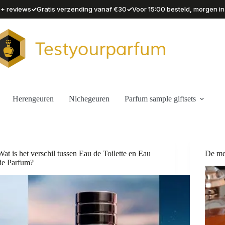
✓
✓
90+ reviews
Gratis verzending vanaf €30
Voor 15:00 besteld, morgen in
Herengeuren
Nichegeuren
Parfum sample giftsets
Wat is het verschil tussen Eau de Toilette en Eau
De me
de Parfum?