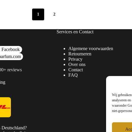
1
2
Services en Contact
Algemene voorwaarden
Facebook
Retourneren
parfum.com
Privacy
Over ons
500+ reviews
Contact
FAQ
ing
Wij gebruiken 
analyseren en 
waaronder Goo
niet-gepersona
s Deutschland?
Acc