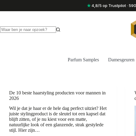
Ga
★
4,8/5 op Trustpilot · 5
naar
de
inhoud
Geen
resultaten
Parfum Samples
Damesgeuren
De 10 beste haarstyling producten voor mannen in
2026
Wil je dat je haar er de hele dag perfect uitziet? Het
juiste stylingproduct is de sleutel tot een kapsel dat
blijft zitten, of je nu kiest voor een matte,
natuurlijke look of een glanzende, strak gestylede
stijl. Hier zijn…