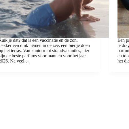
Ruik je dat? dat is een vaccinatie en de zon.
Een pa
Lekker een duik nemen in de zee, een biertje doen
te dra
op het terras. Van kantoor tot strandvakanties, hier
parfum
zijn de beste parfums voor mannen voor het jaar
en top
2026. Na veel…
het d